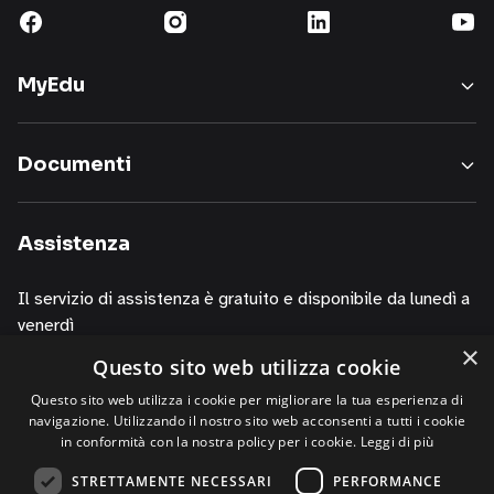
pubblicitario,
comunicazioni
commerciali
MyEdu
inerenti
i
nostri
Documenti
servizi,
informazioni
sui
Assistenza
corsi
della
Il servizio di assistenza è gratuito e disponibile da lunedì a
nostra
venerdì
società,
×
presentazioni
Questo sito web utilizza cookie
dalle 10.00 alle 13.00
o
dalle 14.00 alle 19.00
Questo sito web utilizza i cookie per migliorare la tua esperienza di
iniziative
navigazione. Utilizzando il nostro sito web acconsenti a tutti i cookie
di
contattando i numeri
in conformità con la nostra policy per i cookie.
Leggi di più
P.R.,
+39 02 30076303
STRETTAMENTE NECESSARI
PERFORMANCE
di