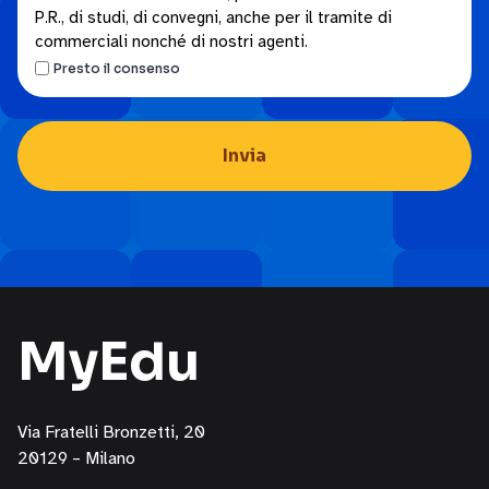
parte
P.R., di studi, di convegni, anche per il tramite di
di
commerciali nonché di nostri agenti.
FME
Presto il consenso
Education
S.p.A.
attraverso
i
seguenti
canali:
email,
posta
cartacea,
telefono/servizi
MyEdu
di
messaggistica
per
l’invio
Via Fratelli Bronzetti, 20
di
20129 – Milano
materiale