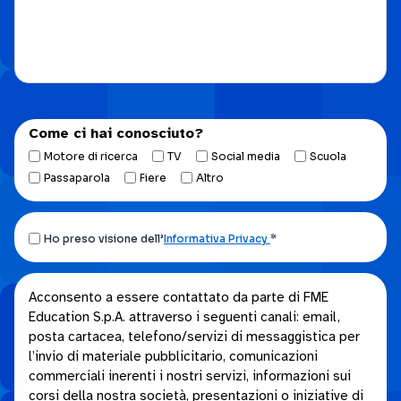
Come ci hai conosciuto?
Motore di ricerca
TV
Social media
Scuola
Passaparola
Fiere
Altro
Ho
Ho preso visione dell’
Informativa Privacy
*
preso
visione
Acconsento
Acconsento a essere contattato da parte di FME
dell’Informativa
Education S.p.A. attraverso i seguenti canali: email,
a
privacy.
posta cartacea, telefono/servizi di messaggistica per
essere
*
l’invio di materiale pubblicitario, comunicazioni
contattato
commerciali inerenti i nostri servizi, informazioni sui
da
corsi della nostra società, presentazioni o iniziative di