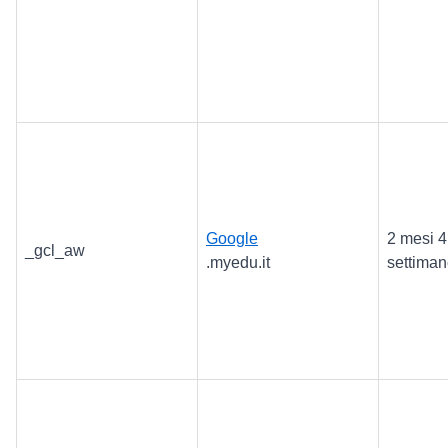
Google
2 mesi 4
_gcl_aw
.myedu.it
settima