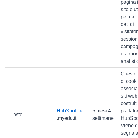
pagina 
sito e ut
per calc
dati di
visitator
session
campag
i rapport
analisi d
Questo
di cooki
associa
siti web
costruiti
HubSpot Inc.
5 mesi 4
piattaf
__hstc
.myedu.it
settimane
HubSpo
Viene d
segnala