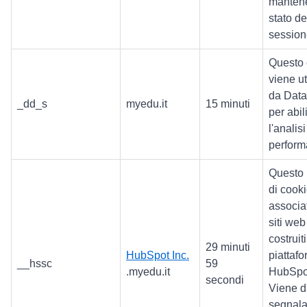
mantene
stato de
session
Questo 
viene ut
da Dat
_dd_s
myedu.it
15 minuti
per abil
l'analisi
perform
Questo
di cooki
associa
siti web
costruiti
29 minuti
HubSpot Inc.
piattaf
__hssc
59
.myedu.it
HubSpo
secondi
Viene d
segnala