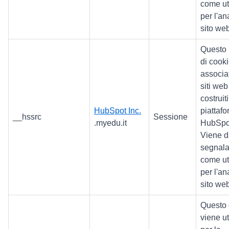
come ut
per l'an
sito web
Questo
di cooki
associa
siti web
costruiti
HubSpot Inc.
piattaf
__hssrc
Sessione
.myedu.it
HubSpo
Viene d
segnala
come ut
per l'an
sito web
Questo 
viene ut