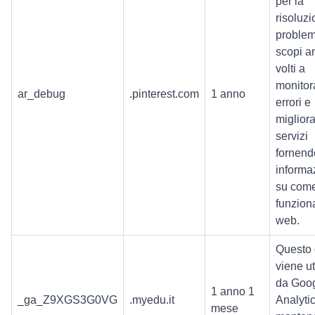
per la
risoluzi
problem
scopi an
volti a
monitora
ar_debug
.pinterest.com
1 anno
errori e
migliora
servizi
fornend
informa
su com
funziona
web.
Questo 
viene ut
da Goo
1 anno 1
_ga_Z9XGS3G0VG
.myedu.it
Analyti
mese