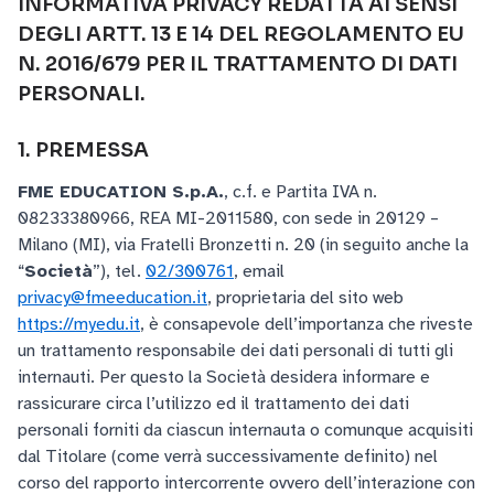
INFORMATIVA PRIVACY REDATTA AI SENSI
DEGLI ARTT. 13 E 14 DEL REGOLAMENTO EU
N. 2016/679 PER IL TRATTAMENTO DI DATI
PERSONALI.
1. PREMESSA
FME EDUCATION S.p.A.
, c.f. e Partita IVA n.
08233380966, REA MI-2011580, con sede in 20129 –
Milano (MI), via Fratelli Bronzetti n. 20 (in seguito anche la
“
Società
”), tel.
02/300761
, email
privacy@fmeeducation.it
, proprietaria del sito web
https://myedu.it
, è consapevole dell’importanza che riveste
un trattamento responsabile dei dati personali di tutti gli
internauti. Per questo la Società desidera informare e
rassicurare circa l’utilizzo ed il trattamento dei dati
personali forniti da ciascun internauta o comunque acquisiti
dal Titolare (come verrà successivamente definito) nel
corso del rapporto intercorrente ovvero dell’interazione con