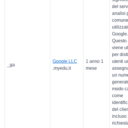
del serv
analisi 
comune
utilizza
Google.
Questo 
viene ut
per dis
Google LLC
1 anno 1
utenti u
_ga
.myedu.it
mese
assegn
un num
generat
modo c
come
identifi
del clie
incluso 
richiest