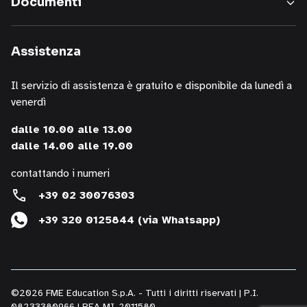
Documenti
servizi,
informazioni
sui
Assistenza
corsi
della
Il servizio di assistenza è gratuito e disponibile da lunedì a
nostra
venerdì
società,
presentazioni
dalle 10.00 alle 13.00
o
dalle 14.00 alle 19.00
iniziative
di
contattando i numeri
P.R.,
+39 02 30076303
di
+39 320 0125844 (via Whatsapp)
studi,
di
convegni,
anche
per
©2026 FME Education S.p.A. - Tutti i diritti riservati | P.I.
il
08233380966 | REA MI-2011580