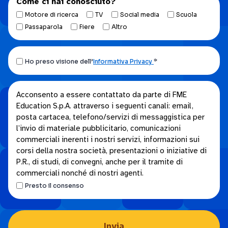
Come ci hai conosciuto?
Motore di ricerca
TV
Social media
Scuola
Passaparola
Fiere
Altro
Ho
Ho preso visione dell’
Informativa Privacy
*
preso
visione
Acconsento
Acconsento a essere contattato da parte di FME
dell’Informativa
Education S.p.A. attraverso i seguenti canali: email,
a
privacy.
posta cartacea, telefono/servizi di messaggistica per
essere
*
l’invio di materiale pubblicitario, comunicazioni
contattato
commerciali inerenti i nostri servizi, informazioni sui
da
corsi della nostra società, presentazioni o iniziative di
parte
P.R., di studi, di convegni, anche per il tramite di
di
commerciali nonché di nostri agenti.
FME
Presto il consenso
Education
S.p.A.
attraverso