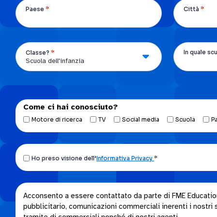
*
*
Paese
Città
*
In quale sc
Classe?
Come ci hai conosciuto?
Motore di ricerca
TV
Social media
Scuola
P
Ho
Ho preso visione dell’
Informativa Privacy
*
preso
visione
dell’Informativa
Acconsento
Acconsento a essere contattato da parte di FME Education S
privacy.
pubblicitario, comunicazioni commerciali inerenti i nostri se
a
*