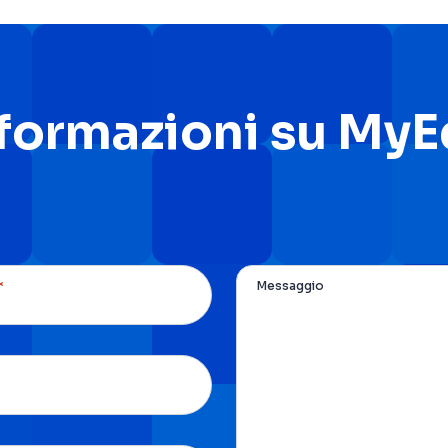
nformazioni su My
*
Messaggio