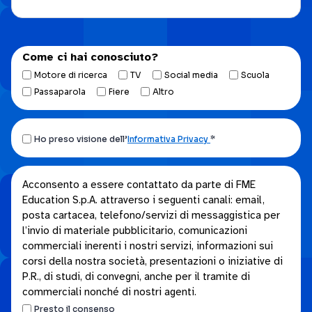
Come ci hai conosciuto?
Motore di ricerca
TV
Social media
Scuola
Passaparola
Fiere
Altro
Ho
Ho preso visione dell’
Informativa Privacy
*
preso
visione
Acconsento
Acconsento a essere contattato da parte di FME
dell’Informativa
Education S.p.A. attraverso i seguenti canali: email,
a
privacy.
posta cartacea, telefono/servizi di messaggistica per
essere
*
l’invio di materiale pubblicitario, comunicazioni
contattato
commerciali inerenti i nostri servizi, informazioni sui
da
corsi della nostra società, presentazioni o iniziative di
parte
P.R., di studi, di convegni, anche per il tramite di
di
commerciali nonché di nostri agenti.
FME
Presto il consenso