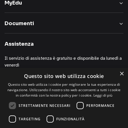
MyEdu
inerenti
i
nostri
Documenti
servizi,
informazioni
sui
Assistenza
corsi
della
Il servizio di assistenza è gratuito e disponibile da lunedì a
nostra
venerdì
società,
×
presentazioni
Questo sito web utilizza cookie
dalle 10.00 alle 13.00
o
dalle 14.00 alle 19.00
Questo sito web utilizza i cookie per migliorare la tua esperienza di
iniziative
navigazione. Utilizzando il nostro sito web acconsenti a tutti i cookie
di
contattando i numeri
in conformità con la nostra policy per i cookie.
Leggi di più
P.R.,
+39 02 30076303
STRETTAMENTE NECESSARI
PERFORMANCE
di
+39 320 0125844 (via Whatsapp)
studi,
TARGETING
FUNZIONALITÀ
di