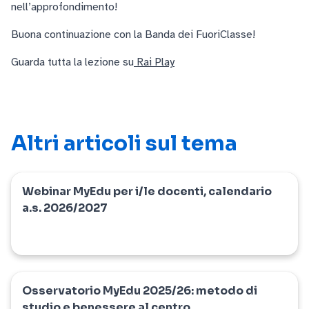
nell’approfondimento!
Buona continuazione con la Banda dei FuoriClasse!
Guarda tutta la lezione su
Rai Play
Altri articoli sul tema
Webinar MyEdu per i/le docenti, calendario
myedu
a.s. 2026/2027
Osservatorio MyEdu 2025/26: metodo di
myedu
studio e benessere al centro