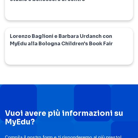
Lorenzo Baglioni e Barbara Urdanch con
myedu
MyEdu alla Bologna Children's Book Fair
Vuoi avere più informazioni su
MyEdu?
Compila il nostro form e ti risponderemo al più presto!