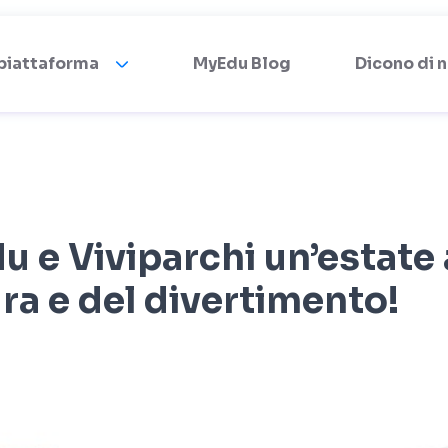
 piattaforma
MyEdu Blog
Dicono di n
 e Viviparchi un’estate 
ura e del divertimento!