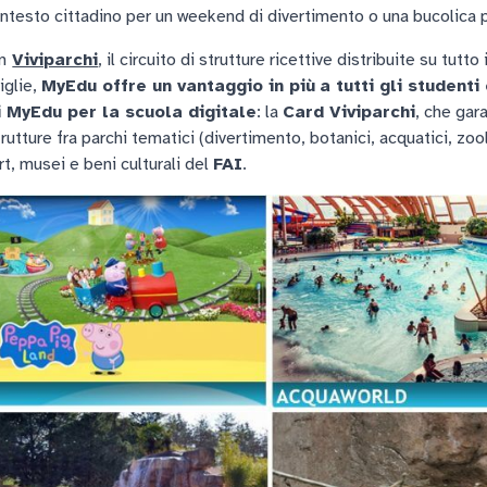
ntesto cittadino per un weekend di divertimento o una bucolica p
n
Viviparchi
, il circuito di strutture ricettive distribuite su tutt
iglie,
MyEdu offre un vantaggio in più
a tutti gli studenti
i MyEdu per la scuola digitale
: la
Card Viviparchi
, che gar
rutture fra parchi tematici (divertimento, botanici, acquatici, zool
ort, musei e beni culturali del
FAI
.