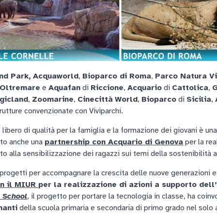
nd Park,
Acquaworld
,
Bioparco di Roma
,
Parco Natura V
Oltremare
e
Aquafan
di
Riccione
,
Acquario
di
Cattolica
,
G
gicland
,
Zoomarine
,
Cinecittà
World
,
Bioparco
di
Sicilia
,
rutture convenzionate con Viviparchi.
bero di qualità per la famiglia e la formazione dei giovani è una 
ato anche una
partnership con Acquario di Genova
per la rea
lto alla sensibilizzazione dei ragazzi sui temi della sostenibilità
rogetti per accompagnare la crescita delle nuove generazioni e 
on il MIUR
per la realizzazione di azioni a supporto dell
 School
, il progetto per portare la tecnologia in classe, ha coin
nanti
della scuola primaria e secondaria di primo grado nel solo