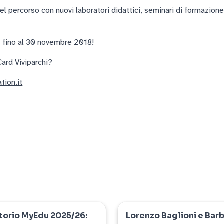
l percorso con nuovi laboratori didattici, seminari di formazione
da fino al 30 novembre 2018!
Card Viviparchi?
ion.it
orio MyEdu 2025/26:
Lorenzo Baglioni e Bar
myedu