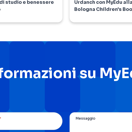
i studio e benessere
Urdanch con MyEdu all
o
Bologna Children's Boo
nformazioni su My
*
Messaggio