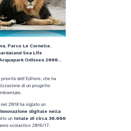
iva
,
Parco Le Cornelle
,
ardaland
Sea
Life
Acquapark
Odissea
2000
…
priorità dell’Editore, che ha
lizzazione di un progetto
 ambientale.
nel 2018 ha siglato un
’innovazione digitale nella
volto un
totale di circa 30.000
 anno scolastico 2016/17.