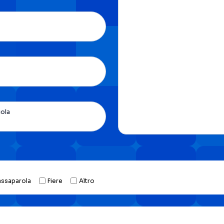
uola
assaparola
Fiere
Altro