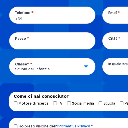
*
*
Telefono
Email
*
*
Paese
Città
*
In quale sc
Classe?
Come ci hai conosciuto?
Motore di ricerca
TV
Social media
Scuola
P
Ho
Ho preso visione dell’
Informativa Privacy
*