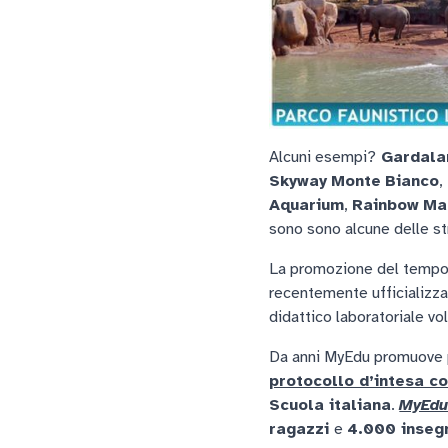
Alcuni esempi?
Gardala
Skyway
Monte
Bianco
,
Aquarium
,
Rainbow
Ma
sono sono alcune delle st
La promozione del tempo li
recentemente ufficializz
didattico laboratoriale vo
Da anni MyEdu promuove p
protocollo d’intesa c
Scuola italiana
.
MyEdu
ragazzi
e
4.000 inseg