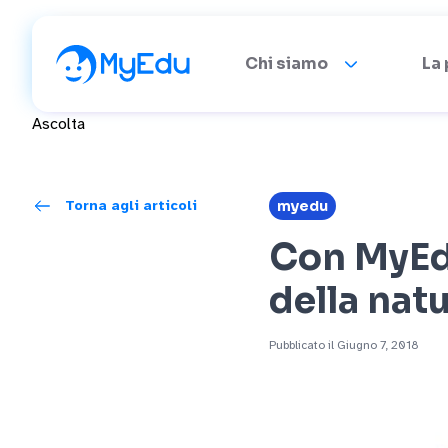
Chi siamo
La
Ascolta
Torna agli articoli
myedu
Con MyEdu
della nat
Pubblicato il Giugno 7, 2018