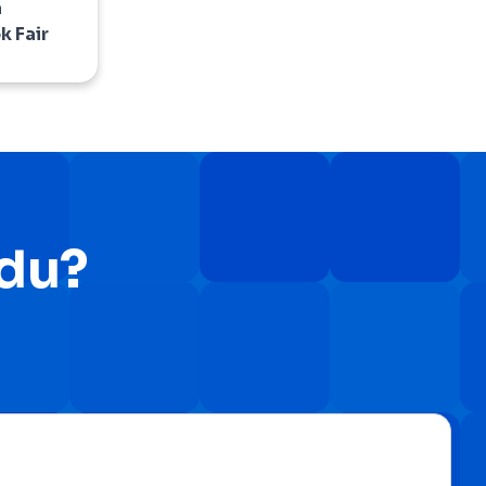
a
k Fair
Edu?