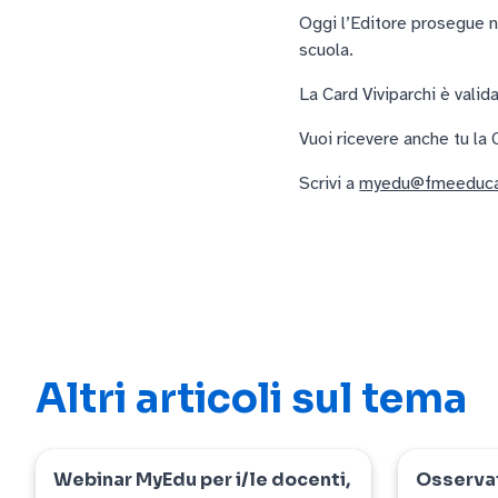
Oggi l’Editore prosegue ne
scuola.
La Card Viviparchi è vali
Vuoi ricevere anche tu la 
Scrivi a
myedu@fmeeducat
Altri articoli sul tema
Webinar MyEdu per i/le docenti,
Osservat
myedu
myedu