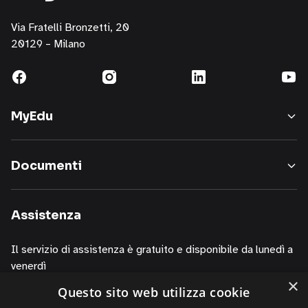
per
l’invio
Via Fratelli Bronzetti, 20
di
20129 – Milano
materiale
pubblicitario,
comunicazioni
commerciali
MyEdu
inerenti
i
nostri
Documenti
servizi,
informazioni
sui
Assistenza
corsi
della
Il servizio di assistenza è gratuito e disponibile da lunedì a
nostra
venerdì
società,
×
presentazioni
Questo sito web utilizza cookie
dalle 10.00 alle 13.00
o