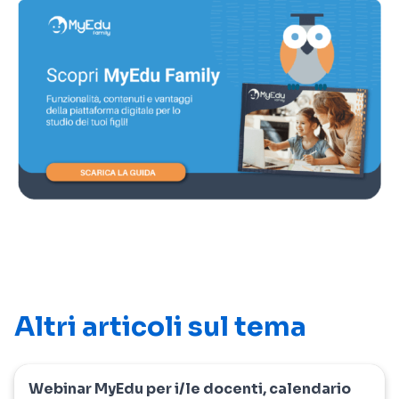
Altri articoli sul tema
Webinar MyEdu per i/le docenti, calendario
myedu