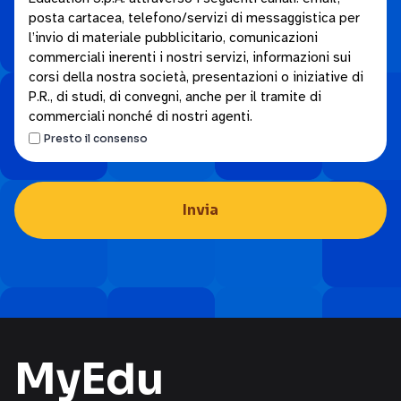
privacy.
posta cartacea, telefono/servizi di messaggistica per
essere
*
l’invio di materiale pubblicitario, comunicazioni
contattato
commerciali inerenti i nostri servizi, informazioni sui
da
corsi della nostra società, presentazioni o iniziative di
parte
P.R., di studi, di convegni, anche per il tramite di
di
commerciali nonché di nostri agenti.
FME
Presto il consenso
Education
S.p.A.
attraverso
i
seguenti
canali:
email,
posta
cartacea,
telefono/servizi
MyEdu
di
messaggistica