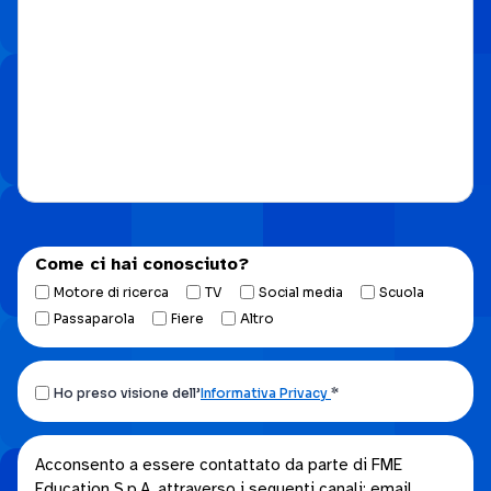
Come ci hai conosciuto?
Motore di ricerca
TV
Social media
Scuola
Passaparola
Fiere
Altro
Ho
Ho preso visione dell’
Informativa Privacy
*
preso
visione
Acconsento
Acconsento a essere contattato da parte di FME
dell’Informativa
Education S.p.A. attraverso i seguenti canali: email,
a