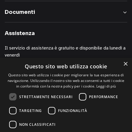
i
nostri
Documenti
servizi,
informazioni
sui
Assistenza
corsi
della
Il servizio di assistenza è gratuito e disponibile da lunedì a
nostra
venerdì
società,
×
presentazioni
Questo sito web utilizza cookie
dalle 10.00 alle 13.00
o
dalle 14.00 alle 19.00
Questo sito web utilizza i cookie per migliorare la tua esperienza di
iniziative
navigazione. Utilizzando il nostro sito web acconsenti a tutti i cookie
di
contattando i numeri
in conformità con la nostra policy per i cookie.
Leggi di più
P.R.,
+39 02 30076303
STRETTAMENTE NECESSARI
PERFORMANCE
di
+39 320 0125844 (via Whatsapp)
studi,
TARGETING
FUNZIONALITÀ
di
convegni,
NON CLASSIFICATI
anche