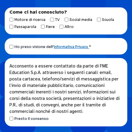
Come ci hai conosciuto?
Motore di ricerca
TV
Social media
Scuola
Passaparola
Fiere
Altro
Ho
Ho preso visione dell’
Informativa Privacy
*
preso
visione
Acconsento
Acconsento a essere contattato da parte di FME
dell’Informativa
Education S.p.A. attraverso i seguenti canali: email,
a
privacy.
posta cartacea, telefono/servizi di messaggistica per
essere
*
l’invio di materiale pubblicitario, comunicazioni
contattato
commerciali inerenti i nostri servizi, informazioni sui
da
corsi della nostra società, presentazioni o iniziative di
parte
P.R., di studi, di convegni, anche per il tramite di
di
commerciali nonché di nostri agenti.
FME
Presto il consenso
Education
S.p.A.