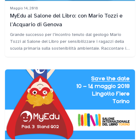
Maggio 14, 2018
MyEdu al Salone del Libro: con Mario Tozzi e
l’Acquario di Genova
Grande successo per l’incontro tenuto dal geologo Mario
Tozzi al Salone del Libro per sensibilizzare i ragazzi della
scuola primaria sulla sostenibilità ambientale. Raccontare il
mare per educare alla sostenibilità delle risorse e al rispetto
dell’ambiente: questo il tema dell’incontro tenuto al Salone
Internazionale del Libro di Torino dal geologo e ricercatore
del CNR Mario Tozzi di fronte a una platea di giovanissimi
studenti.