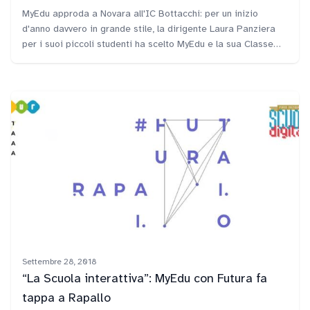
MyEdu approda a Novara all'IC Bottacchi: per un inizio
d'anno davvero in grande stile, la dirigente Laura Panziera
per i suoi piccoli studenti ha scelto MyEdu e la sua Classe
Digitale. Nelle ultime due settimane la nostra tutor Lorella
Binda ha coinvolto nei laboratori didattici di MyEdu più di
700 studenti novaresi.
Settembre 28, 2018
“La Scuola interattiva”: MyEdu con Futura fa
tappa a Rapallo