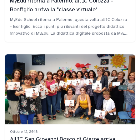
MyEdu ritorna a Palermo: all'IC Colozza -
Bonfiglio arriva la "classe virtuale"
MyEdu School ritorna a Palermo, questa volta all'IC Colozza
- Bonfiglio. Ecco i punti più rilevanti del progetto didattico
innovativo di MyEdu. La didattica digitale proposta da MyEdu
School ha riscontrato molto interesse sia da parte
della dirigente Valeria Catalano che dei docenti e degli
studenti dei tre plessi.
Ottobre 12, 2018
All'IC San Giovanni Bosco di Giarre arriva