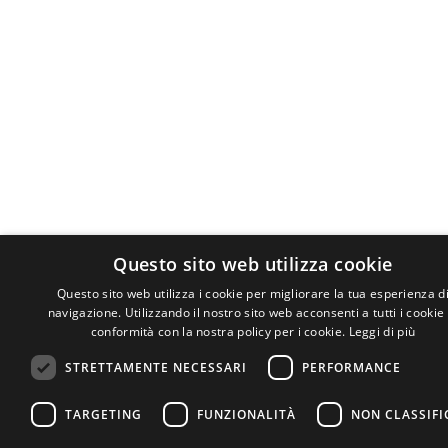
Questo sito web utilizza cookie
Questo sito web utilizza i cookie per migliorare la tua esperienza d
navigazione. Utilizzando il nostro sito web acconsenti a tutti i cookie 
conformità con la nostra policy per i cookie.
Leggi di più
STRETTAMENTE NECESSARI
PERFORMANCE
TARGETING
FUNZIONALITÀ
NON CLASSIFI