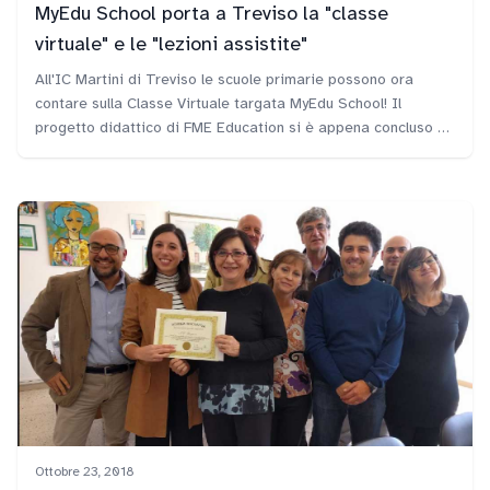
MyEdu School porta a Treviso la "classe
virtuale" e le "lezioni assistite"
All'IC Martini di Treviso le scuole primarie possono ora
contare sulla Classe Virtuale targata MyEdu School! Il
progetto didattico di FME Education si è appena concluso e
la nostra tutor Federica ha fatto avere alla Dirigente Milena
Valbonesi il diploma di Scuola innovativa.
Ottobre 23, 2018