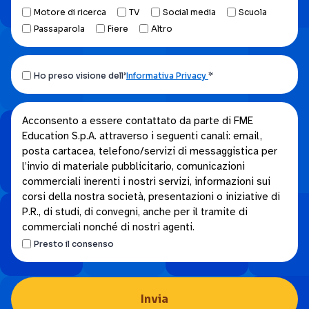
Motore di ricerca
TV
Social media
Scuola
Passaparola
Fiere
Altro
Ho
Ho preso visione dell’
Informativa Privacy
*
preso
visione
Acconsento
Acconsento a essere contattato da parte di FME
dell’Informativa
Education S.p.A. attraverso i seguenti canali: email,
a
privacy.
posta cartacea, telefono/servizi di messaggistica per
essere
*
l’invio di materiale pubblicitario, comunicazioni
contattato
commerciali inerenti i nostri servizi, informazioni sui
da
corsi della nostra società, presentazioni o iniziative di
parte
P.R., di studi, di convegni, anche per il tramite di
di
commerciali nonché di nostri agenti.
FME
Presto il consenso
Education
S.p.A.
attraverso
i