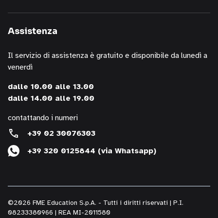
informazioni
sui
Assistenza
corsi
della
Il servizio di assistenza è gratuito e disponibile da lunedì a
nostra
venerdì
società,
presentazioni
dalle 10.00 alle 13.00
o
dalle 14.00 alle 19.00
iniziative
di
contattando i numeri
P.R.,
+39 02 30076303
di
+39 320 0125844 (via Whatsapp)
studi,
di
convegni,
anche
per
©2026 FME Education S.p.A. - Tutti i diritti riservati | P.I.
il
08233380966 | REA MI-2011580