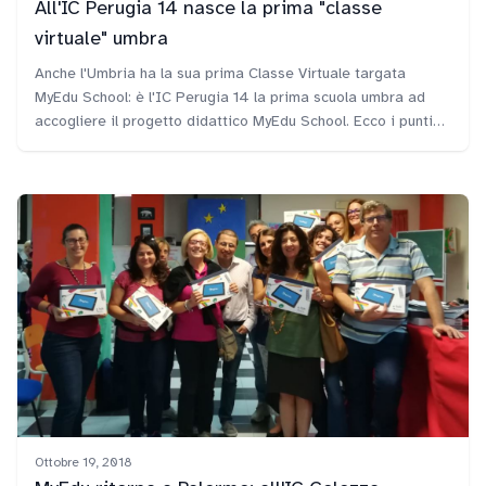
All'IC Perugia 14 nasce la prima "classe
virtuale" umbra
Anche l'Umbria ha la sua prima Classe Virtuale targata
MyEdu School: è l'IC Perugia 14 la prima scuola umbra ad
accogliere il progetto didattico MyEdu School. Ecco i punti
più rilevanti dell'intero progetto didattico proposto da FME
Education e partito con la consegna alla neo Dirigente
Rosalia Monaco del diploma di Scuola innovativa.
Ottobre 19, 2018