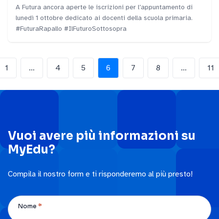
A Futura ancora aperte le iscrizioni per l’appuntamento di
lunedì 1 ottobre dedicato ai docenti della scuola primaria.
#FuturaRapallo #IlFuturoSottosopra
1
…
4
5
6
7
8
…
11
Vuoi avere più informazioni su
MyEdu?
Compila il nostro form e ti risponderemo al più presto!
*
Nome