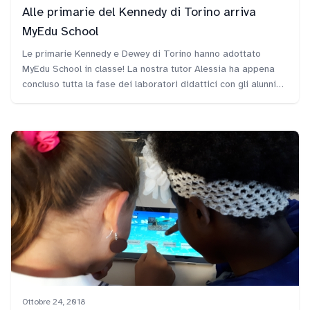
Alle primarie del Kennedy di Torino arriva
MyEdu School
Le primarie Kennedy e Dewey di Torino hanno adottato
MyEdu School in classe! La nostra tutor Alessia ha appena
concluso tutta la fase dei laboratori didattici con gli alunni
delle due scuole primarie e ha lasciato alla Dirigente Wilma
Proglio il diploma di Scuola innovativa e la Classe virtuale
con i Tablet di MyEdu.
Ottobre 24, 2018