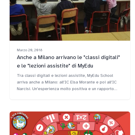
Marzo 20, 2018
Anche a Milano arrivano le "classi digitali"
e le "lezioni assistite" di MyEdu
Tra classi digitali e lezioni assistite, MyEdu School
arriva anche a Milano: all'IC Elsa Morante e poi all'IC
Narcisi. Un'esperienza molto positiva e un rapporto
molto collaborativo che si è instaurato sia con i
docenti che con la dirigente scolastica Cecilia Righi,
che segue entrambi gli istituti comprensivi. Questo ci
ha permesso di proporre oltre ai laboratori didattici
anche delle "lezioni assistite" in affiancamento ai
docenti durante le "tradizionali" ore di scuola.