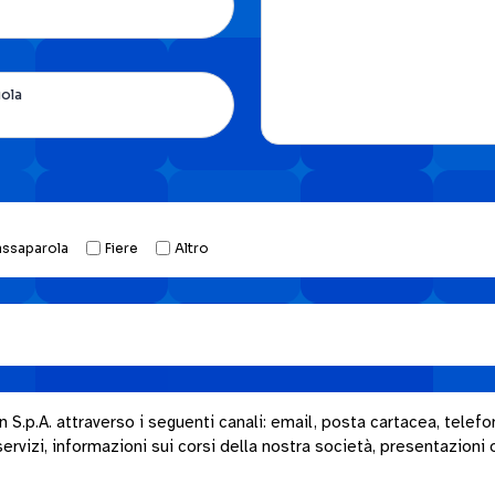
uola
assaparola
Fiere
Altro
.p.A. attraverso i seguenti canali: email, posta cartacea, telefon
rvizi, informazioni sui corsi della nostra società, presentazioni o i