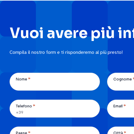
Vuoi avere più i
Compila il nostro form e ti risponderemo al più presto!
*
Nome
Cognome
*
*
Telefono
Email
*
*
Paese
Città