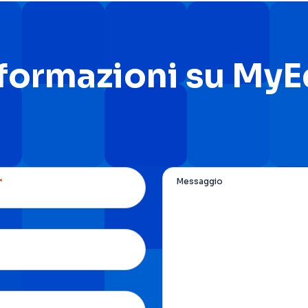
nformazioni su My
*
Messaggio