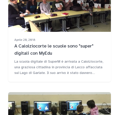
Aprile 20, 2018
A Calolziocorte le scuole sono "super"
digitali con MyEdu
La scuola digitale di SuperM è arrivata a Calolziocorte,
una graziosa cittadina in provincia di Lecco affacciata
sul Lago di Garlate. Il suo arrivo è stato davvero
dirompente, tanto da riuscire a portare lo spirito
dell'innovazione nella didattica non solo all'IP Caterina
Cittadini, ma anche alle scuole dell'IC Calolziocorte che
comprende primarie e secondarie di primo grado anche
dei paesi limitrofi: Carenna, Torre de Busi, Monte
Marenzo, Rossino, Vercurago, Sala di Calolziocorte,
Foppenico, Erve.