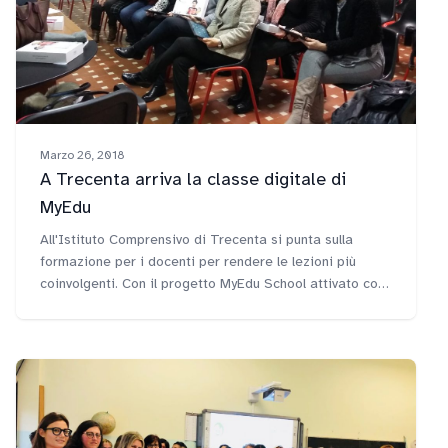
Marzo 26, 2018
A Trecenta arriva la classe digitale di
MyEdu
All'Istituto Comprensivo di Trecenta si punta sulla
formazione per i docenti per rendere le lezioni più
coinvolgenti. Con il progetto MyEdu School attivato con
il protocollo di intesa tra FME Education e firmato dalla
dirigente Anna Maria Pastorelli, gli insegnanti delle
scuole di Trecenta, Giaccino con Baruchella e Bagnolo
di Po, hanno ora a disposizione uno strumento
completo per fare lezione in modo nuovo.