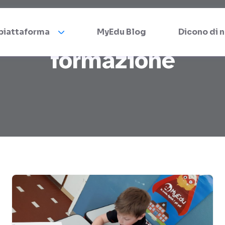
 piattaforma
MyEdu Blog
Dicono di n
formazione