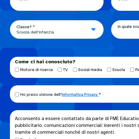
*
In quale sc
Classe?
Come ci hai conosciuto?
Motore di ricerca
TV
Social media
Scuola
P
Ho
Ho preso visione dell’
Informativa Privacy
*
preso
visione
dell’Informativa
Acconsento
Acconsento a essere contattato da parte di FME Education S
privacy.
pubblicitario, comunicazioni commerciali inerenti i nostri se
a
*
tramite di commerciali nonché di nostri agenti.
essere