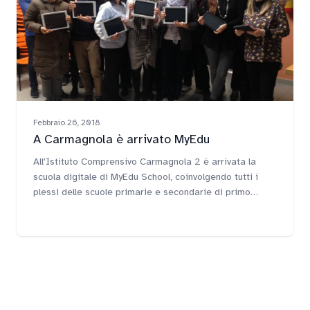
Febbraio 26, 2018
A Carmagnola è arrivato MyEdu
All'Istituto Comprensivo Carmagnola 2 è arrivata la
scuola digitale di MyEdu School, coinvolgendo tutti i
plessi delle scuole primarie e secondarie di primo
grado. L'attività svolta dalla nostra tutor Alessia
Montefusco è durata più di 2 settimane e ha
interessato nel suo complesso 150 docenti e più di
1000 studenti di Carmagnola.