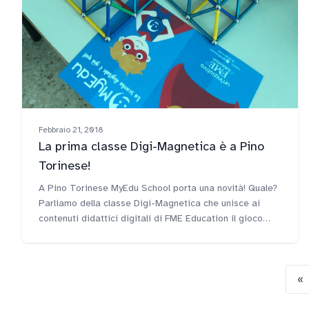
Febbraio 21, 2018
La prima classe Digi-Magnetica è a Pino
Torinese!
A Pino Torinese MyEdu School porta una novità! Quale?
Parliamo della classe Digi-Magnetica che unisce ai
contenuti didattici digitali di FME Education il gioco
tradizionale e creativo più "magnetico" del mondo,
ovvero le barrette di Geomag.
«