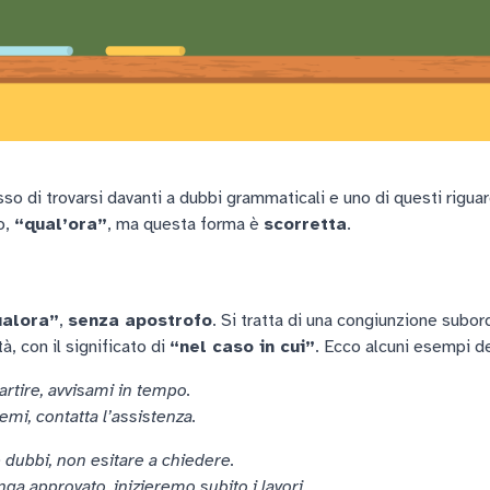
sso di trovarsi davanti a dubbi grammaticali e uno di questi rigua
o,
“qual’ora”
, ma questa forma è
scorretta
.
ualora”
,
senza apostrofo
. Si tratta di una congiunzione subor
à, con il significato di
“nel caso in cui”
. Ecco alcuni esempi de
artire, avvisami in tempo.
emi, contatta l’assistenza.
 dubbi, non esitare a chiedere.
ga approvato, inizieremo subito i lavori.