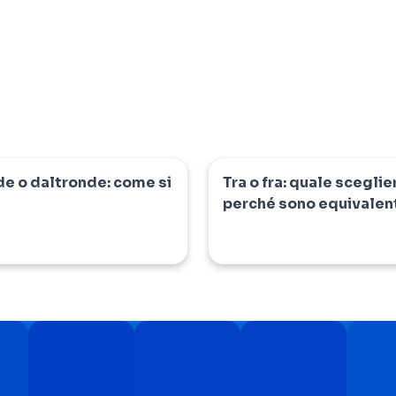
de o daltronde: come si
Tra o fra: quale sceglie
io
dizionario
perché sono equivalen