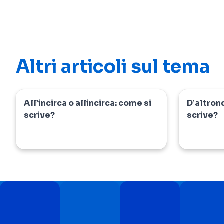
Altri articoli sul tema
All’incirca o allincirca: come si
D’altron
dizionario
dizionar
scrive?
scrive?