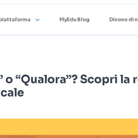
 piattaforma
MyEdu Blog
Dicono di n
” o “Qualora”? Scopri la 
cale