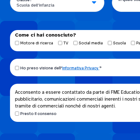
Come ci hai conosciuto?
Motore di ricerca
TV
Social media
Scuola
P
Ho
Ho preso visione dell’
Informativa Privacy
*
preso
visione
dell’Informativa
Acconsento
Acconsento a essere contattato da parte di FME Education S
privacy.
pubblicitario, comunicazioni commerciali inerenti i nostri se
a
*
tramite di commerciali nonché di nostri agenti.
essere
Presto il consenso
contattato
da
parte
di