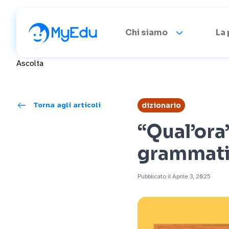
Chi siamo
La
Ascolta
Torna agli articoli
dizionario
“Qual’ora
grammati
Pubblicato il Aprile 3, 2025