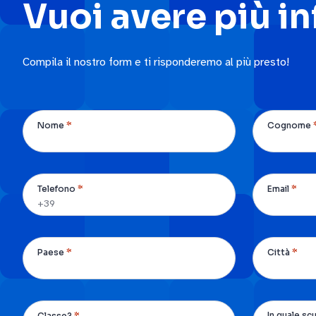
Vuoi avere più i
Compila il nostro form e ti risponderemo al più presto!
*
Nome
Cognome
*
*
Telefono
Email
*
*
Paese
Città
*
In quale sc
Classe?