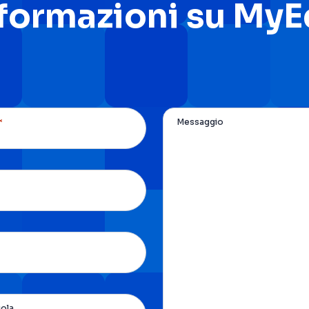
nformazioni su My
*
Messaggio
uola