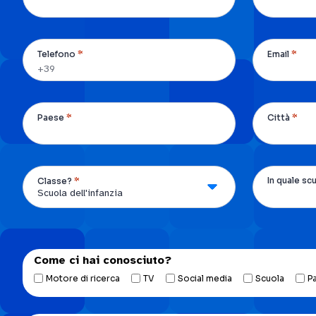
*
*
Telefono
Email
*
*
Paese
Città
*
In quale sc
Classe?
Come ci hai conosciuto?
Motore di ricerca
TV
Social media
Scuola
P