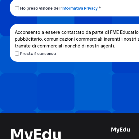
Ho
Ho preso visione dell’
Informativa Privacy
*
preso
visione
dell’Informativa
Acconsento
Acconsento a essere contattato da parte di FME Education S
privacy.
pubblicitario, comunicazioni commerciali inerenti i nostri se
a
*
tramite di commerciali nonché di nostri agenti.
essere
Presto il consenso
contattato
da
parte
di
FME
Education
S.p.A.
attraverso
i
seguenti
MyEdu
canali:
MyEdu
email,