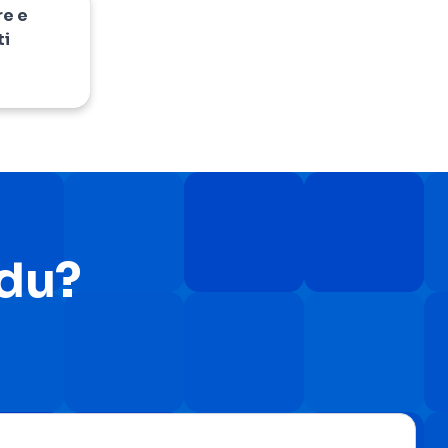
re e
ti
Edu?