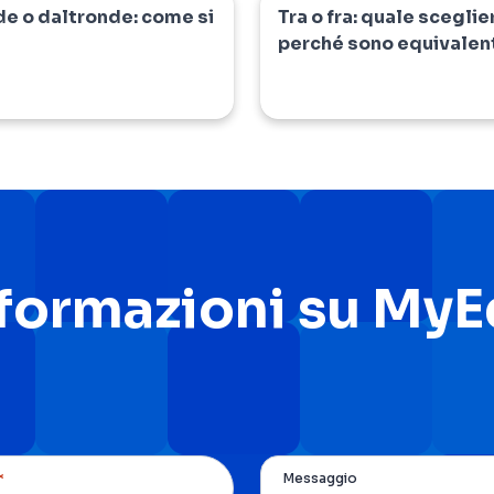
de o daltronde: come si
Tra o fra: quale sceglie
io
dizionario
perché sono equivalen
nformazioni su My
*
Messaggio