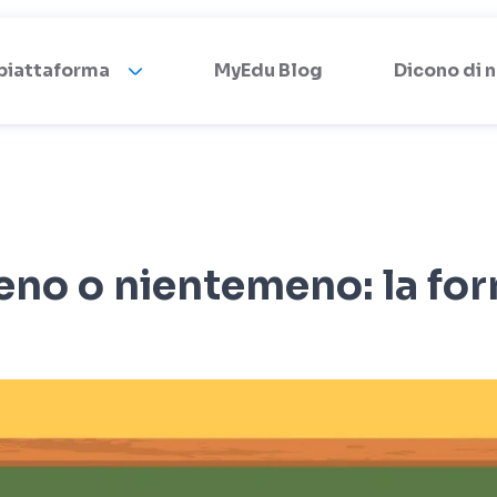
 piattaforma
MyEdu Blog
Dicono di n
no o nientemeno: la for