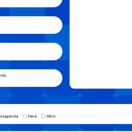
uola
assaparola
Fiere
Altro