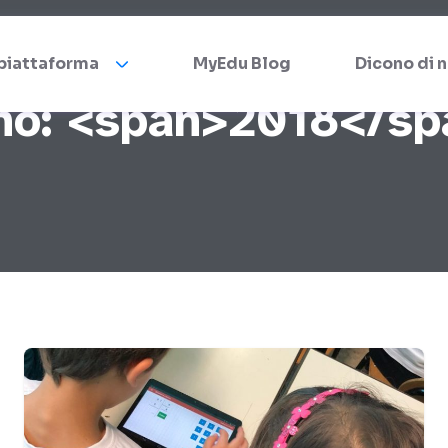
 piattaforma
MyEdu Blog
Dicono di n
no: <span>2018</sp