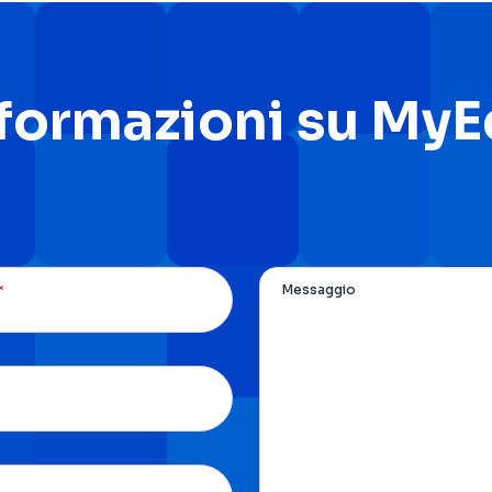
nformazioni su My
*
Messaggio