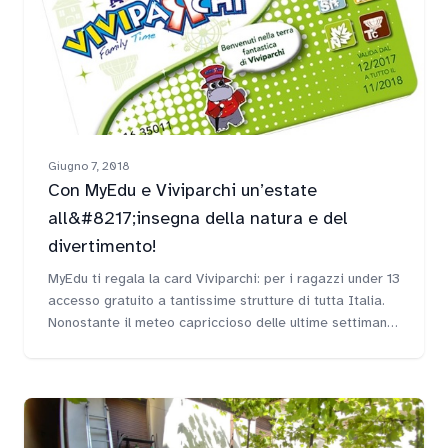
Giugno 7, 2018
Con MyEdu e Viviparchi un’estate
all&#8217;insegna della natura e del
divertimento!
MyEdu ti regala la card Viviparchi: per i ragazzi under 13
accesso gratuito a tantissime strutture di tutta Italia.
Nonostante il meteo capriccioso delle ultime settimane,
la colonnina di mercurio dimostra che l’estate è davvero
arrivata: chi ha voglia di passarla in città? Nessuno,
tantomeno i ragazzi! Con la bella stagione arriva ancora
più impellente il bisogno di evadere dal contesto
cittadino per un weekend di divertimento o una bucolica