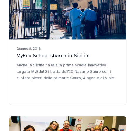
Giugno 8, 2018
MyEdu School sbarca in Sicilia!
Anche la Sicilia ha la sua prima scuola innovativa
targata MyEdu! Si tratta dell'IC Nazario Sauro con i
suoi tre plessi delle primarie Sauro, Alagna e di Viale
dei Picciotti, grazie ai quali la città di Palermo può
vantare le prime "scuole innovative di MyEdu" di tutta la
Sicilia.