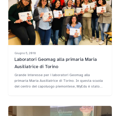
Giugno 5, 2018
Laboratori Geomag alla primaria Maria
Ausiliatrice di Torino
Grande interesse per i laboratori Geomag alla
primaria Maria Ausiliatrice di Torino. In questa scuola
del centro del capoluogo piemontese, MyEdu è stato
proposto nella sua versione sperimentale che unisce al
laboratorio digitale anche l'attività pratica realizzata
con le barrette del gioco magnetico per antonomasia:
"Geomag".