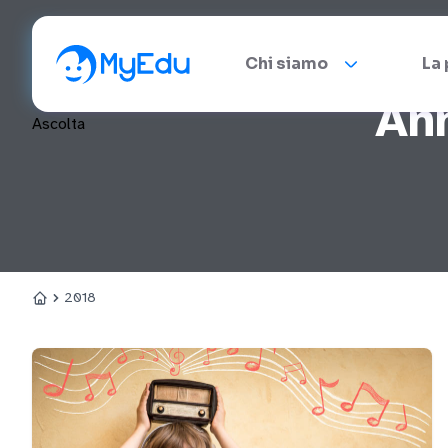
Chi siamo
La
An
Ascolta
2018
Home