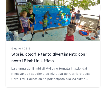
pausa relax.
Giugno 1, 2018
Storie, colori e tanto divertimento con i
nostri Bimbi in Ufficio
La ciurma dei Bimbi di MyEdu è tornata in azienda!
Rinnovando l’adesione all'iniziativa del Corriere della
Sera, FME Education ha partecipato alla 24esima
edizione di “Bimbi in Ufficio con mamma e papà”,
ospitando i figli dei propri dipendenti e collaboratori
per una giornata al motto di Imparare la sostenibilità
divertendosi.