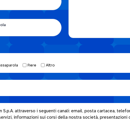
uola
assaparola
Fiere
Altro
.p.A. attraverso i seguenti canali: email, posta cartacea, telefon
rvizi, informazioni sui corsi della nostra società, presentazioni o i