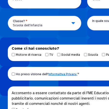
*
In quale sc
Classe?
Come ci hai conosciuto?
Motore di ricerca
TV
Social media
Scuola
P
Ho
Ho preso visione dell’
Informativa Privacy
*
preso
visione
dell’Informativa
Acconsento
Acconsento a essere contattato da parte di FME Education S
privacy.
pubblicitario, comunicazioni commerciali inerenti i nostri se
a
*
tramite di commerciali nonché di nostri agenti.
essere