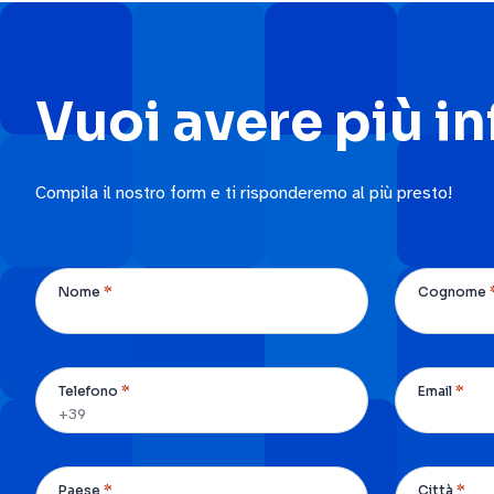
Vuoi avere più i
Compila il nostro form e ti risponderemo al più presto!
*
Nome
Cognome
*
*
Telefono
Email
*
*
Paese
Città