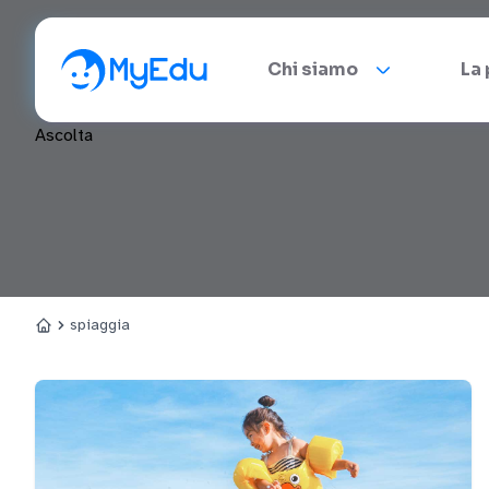
Chi siamo
La
Ascolta
spiaggia
Home