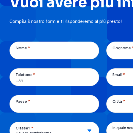
Vuoi avere più i
Compila il nostro form e ti risponderemo al più presto!
*
Nome
Cognome
*
*
Telefono
Email
*
*
Paese
Città
*
In quale sc
Classe?