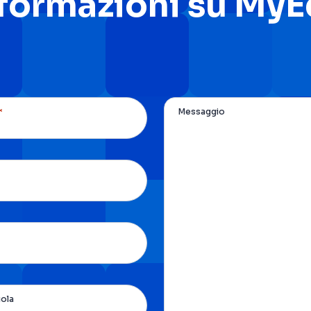
nformazioni su My
*
Messaggio
uola