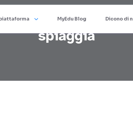
 piattaforma
MyEdu Blog
Dicono di n
spiaggia