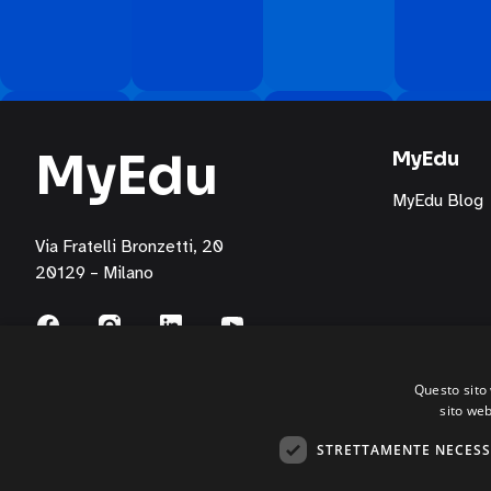
Education
S.p.A.
attraverso
i
seguenti
MyEdu
canali:
MyEdu
email,
MyEdu Blog
posta
cartacea,
Via Fratelli Bronzetti, 20
telefono/servizi
20129 – Milano
di
messaggistica
per
l’invio
Questo sito 
di
sito web
materiale
pubblicitario,
STRETTAMENTE NECESS
comunicazioni