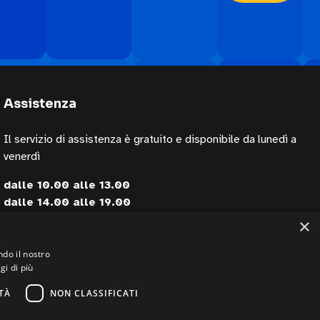
Assistenza
Il servizio di assistenza è gratuito e disponibile da lunedì a
venerdì
dalle 10.00 alle 13.00
dalle 14.00 alle 19.00
×
contattando i numeri
+39 02 30076303
ndo il nostro
gi di più
+39 320 0125844 (via Whatsapp)
TÀ
NON CLASSIFICATI