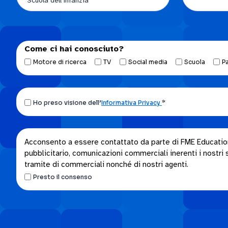
Come ci hai conosciuto?
Motore di ricerca
TV
Social media
Scuola
P
Ho
Ho preso visione dell’
Informativa Privacy
*
preso
visione
dell’Informativa
Acconsento
Acconsento a essere contattato da parte di FME Education S
privacy.
pubblicitario, comunicazioni commerciali inerenti i nostri se
a
*
tramite di commerciali nonché di nostri agenti.
essere
Presto il consenso
contattato
da
parte
di
FME