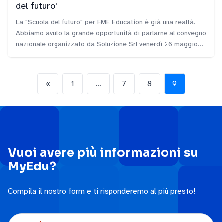
del futuro"
La "Scuola del futuro" per FME Education è già una realtà.
Abbiamo avuto la grande opportunità di parlarne al convegno
nazionale organizzato da Soluzione Srl venerdì 26 maggio
presso le sale del Museo Diocesano di Milano.
«
1
…
7
8
9
Vuoi avere più informazioni su
MyEdu?
Compila il nostro form e ti risponderemo al più presto!