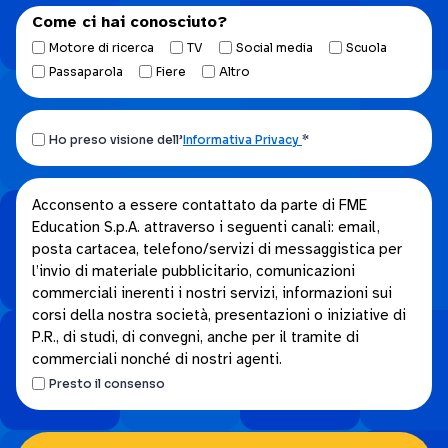
Come ci hai conosciuto?
Motore di ricerca
TV
Social media
Scuola
Passaparola
Fiere
Altro
Ho
Ho preso visione dell’
Informativa Privacy
*
preso
visione
Acconsento
Acconsento a essere contattato da parte di FME
dell’Informativa
Education S.p.A. attraverso i seguenti canali: email,
a
privacy.
posta cartacea, telefono/servizi di messaggistica per
essere
*
l’invio di materiale pubblicitario, comunicazioni
contattato
commerciali inerenti i nostri servizi, informazioni sui
da
corsi della nostra società, presentazioni o iniziative di
parte
P.R., di studi, di convegni, anche per il tramite di
di
commerciali nonché di nostri agenti.
FME
Presto il consenso
Education
S.p.A.
attraverso