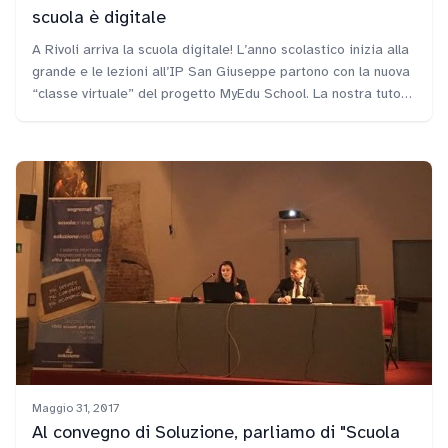
scuola è digitale
A Rivoli arriva la scuola digitale! L’anno scolastico inizia alla
grande e le lezioni all’IP San Giuseppe partono con la nuova
“classe virtuale” del progetto MyEdu School. La nostra tutor
Alessia Montefusco ha lavorato per tre intense giornate con
i docenti e gli alunni della scuola primaria per accompagnarli
nella nuova scuola digitale.
Maggio 31, 2017
Al convegno di Soluzione, parliamo di "Scuola