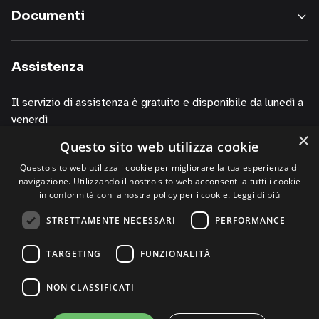
nostri
Documenti
servizi,
informazioni
sui
Assistenza
corsi
della
Il servizio di assistenza è gratuito e disponibile da lunedì a
nostra
venerdì
società,
×
presentazioni
Questo sito web utilizza cookie
dalle 10.00 alle 13.00
o
dalle 14.00 alle 19.00
Questo sito web utilizza i cookie per migliorare la tua esperienza di
iniziative
navigazione. Utilizzando il nostro sito web acconsenti a tutti i cookie
di
contattando i numeri
in conformità con la nostra policy per i cookie.
Leggi di più
P.R.,
+39 02 30076303
STRETTAMENTE NECESSARI
PERFORMANCE
di
+39 320 0125844 (via Whatsapp)
studi,
TARGETING
FUNZIONALITÀ
di
convegni,
NON CLASSIFICATI
anche
per
©2026 FME Education S.p.A. - Tutti i diritti riservati | P.I.