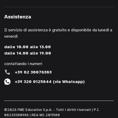
informazioni
sui
Assistenza
corsi
della
Il servizio di assistenza è gratuito e disponibile da lunedì a
nostra
venerdì
società,
presentazioni
dalle 10.00 alle 13.00
o
dalle 14.00 alle 19.00
iniziative
di
contattando i numeri
P.R.,
+39 02 30076303
di
+39 320 0125844 (via Whatsapp)
studi,
di
convegni,
anche
per
©2026 FME Education S.p.A. - Tutti i diritti riservati | P.I.
il
08233380966 | REA MI-2011580