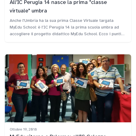
All'IC Perugia 14 nasce la prima "classe
virtuale" umbra
Anche l'Umbria ha la sua prima Classe Virtuale targata
MyEdu School: è l'IC Perugia 14 la prima scuola umbra ad
accogliere il progetto didattico MyEdu School. Ecco i punti
più rilevanti dell'intero progetto didattico proposto da FME
Education e partito con la consegna alla neo Dirigente
Rosalia Monaco del diploma di Scuola innovativa.
Ottobre 19, 2018