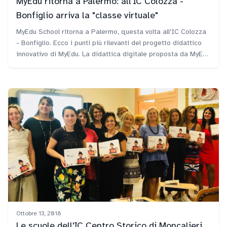
MyEdu ritorna a Palermo: all'IC Colozza -
Bonfiglio arriva la "classe virtuale"
MyEdu School ritorna a Palermo, questa volta all'IC Colozza
- Bonfiglio. Ecco i punti più rilevanti del progetto didattico
innovativo di MyEdu. La didattica digitale proposta da MyEdu
School ha riscontrato molto interesse sia da parte
della dirigente Valeria Catalano che dei docenti e degli
studenti dei tre plessi.
Ottobre 13, 2018
Le scuole dell'IC Centro Storico di Moncalieri