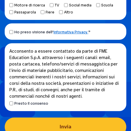
Motore di ricerca
TV
Social media
Scuola
Passaparola
Fiere
Altro
Ho
Ho preso visione dell’
Informativa Privacy
*
preso
visione
Acconsento
Acconsento a essere contattato da parte di FME
dell’Informativa
Education S.p.A. attraverso i seguenti canali: email,
a
privacy.
posta cartacea, telefono/servizi di messaggistica per
essere
*
l’invio di materiale pubblicitario, comunicazioni
contattato
commerciali inerenti i nostri servizi, informazioni sui
da
corsi della nostra società, presentazioni o iniziative di
parte
P.R., di studi, di convegni, anche per il tramite di
di
commerciali nonché di nostri agenti.
FME
Presto il consenso
Education
S.p.A.
attraverso
i