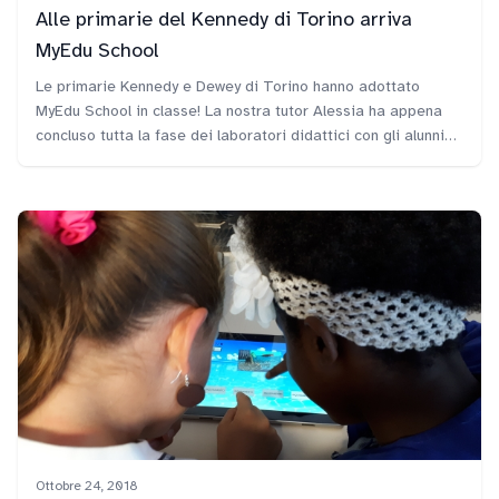
Alle primarie del Kennedy di Torino arriva
MyEdu School
Le primarie Kennedy e Dewey di Torino hanno adottato
MyEdu School in classe! La nostra tutor Alessia ha appena
concluso tutta la fase dei laboratori didattici con gli alunni
delle due scuole primarie e ha lasciato alla Dirigente Wilma
Proglio il diploma di Scuola innovativa e la Classe virtuale
con i Tablet di MyEdu.
Ottobre 24, 2018