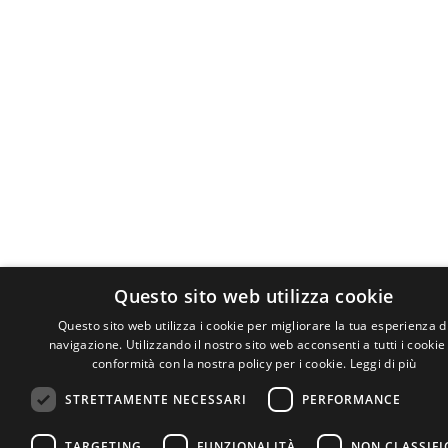
Questo sito web utilizza cookie
Questo sito web utilizza i cookie per migliorare la tua esperienza d
navigazione. Utilizzando il nostro sito web acconsenti a tutti i cookie
conformità con la nostra policy per i cookie.
Leggi di più
STRETTAMENTE NECESSARI
PERFORMANCE
TARGETING
FUNZIONALITÀ
NON CLASSIFI