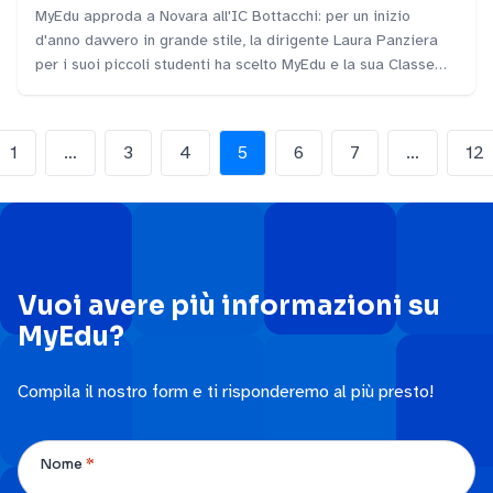
MyEdu approda a Novara all'IC Bottacchi: per un inizio
d'anno davvero in grande stile, la dirigente Laura Panziera
per i suoi piccoli studenti ha scelto MyEdu e la sua Classe
Digitale. Nelle ultime due settimane la nostra tutor Lorella
Binda ha coinvolto nei laboratori didattici di MyEdu più di
700 studenti novaresi.
1
…
3
4
5
6
7
…
12
Vuoi avere più informazioni su
MyEdu?
Compila il nostro form e ti risponderemo al più presto!
*
Nome