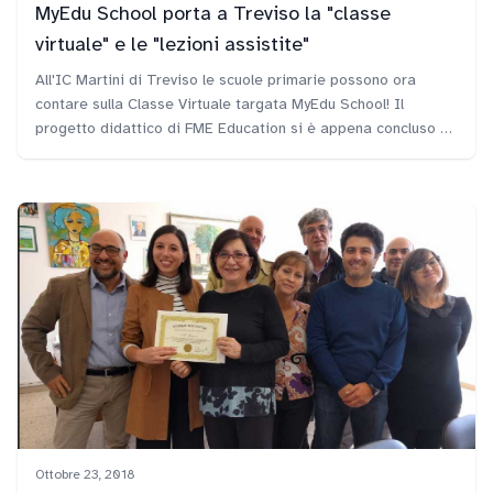
MyEdu School porta a Treviso la "classe
virtuale" e le "lezioni assistite"
All'IC Martini di Treviso le scuole primarie possono ora
contare sulla Classe Virtuale targata MyEdu School! Il
progetto didattico di FME Education si è appena concluso e
la nostra tutor Federica ha fatto avere alla Dirigente Milena
Valbonesi il diploma di Scuola innovativa.
Ottobre 23, 2018