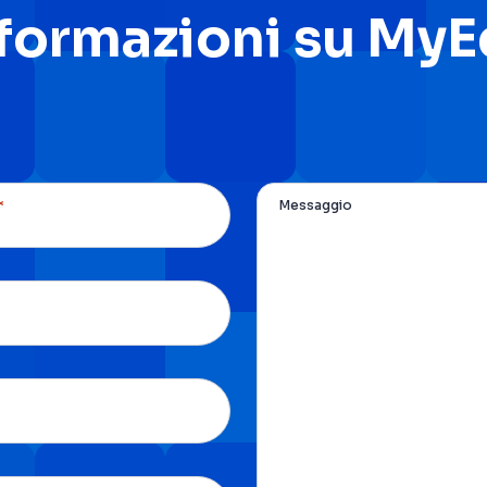
nformazioni su My
*
Messaggio