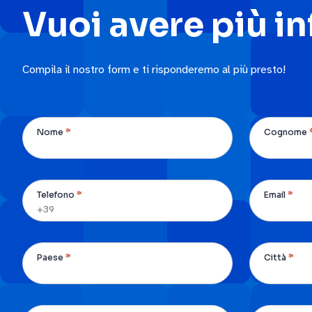
Vuoi avere più i
Compila il nostro form e ti risponderemo al più presto!
*
Nome
Cognome
*
*
Telefono
Email
*
*
Paese
Città