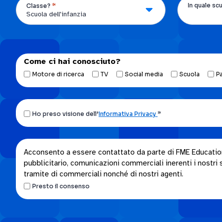
*
In quale sc
Classe?
Come ci hai conosciuto?
Motore di ricerca
TV
Social media
Scuola
P
Ho
Ho preso visione dell’
Informativa Privacy
*
preso
visione
dell’Informativa
Acconsento
Acconsento a essere contattato da parte di FME Education S
privacy.
pubblicitario, comunicazioni commerciali inerenti i nostri se
a
*
tramite di commerciali nonché di nostri agenti.
essere
Presto il consenso
contattato
da
parte