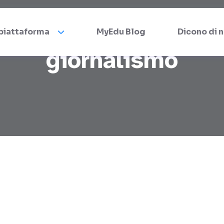
 piattaforma
MyEdu Blog
Dicono di n
giornalismo