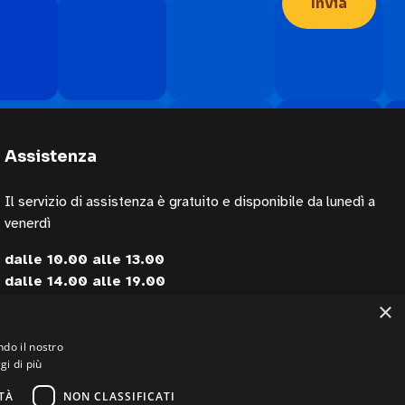
Assistenza
Il servizio di assistenza è gratuito e disponibile da lunedì a
venerdì
dalle 10.00 alle 13.00
dalle 14.00 alle 19.00
×
contattando i numeri
+39 02 30076303
ndo il nostro
gi di più
+39 320 0125844 (via Whatsapp)
TÀ
NON CLASSIFICATI