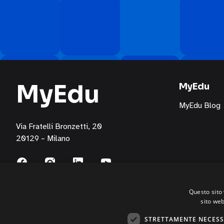
di
FME
Education
S.p.A.
attraverso
i
seguenti
MyEdu
canali:
MyEdu
email,
MyEdu Blog
posta
cartacea,
Via Fratelli Bronzetti, 20
telefono/servizi
20129 – Milano
di
messaggistica
per
l’invio
Questo sito 
di
sito web
materiale
pubblicitario,
STRETTAMENTE NECESS