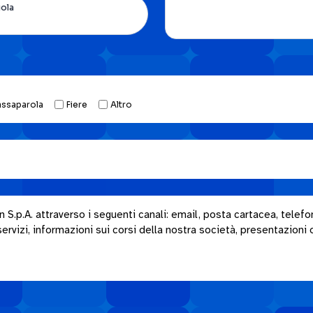
uola
assaparola
Fiere
Altro
.p.A. attraverso i seguenti canali: email, posta cartacea, telefon
rvizi, informazioni sui corsi della nostra società, presentazioni o i