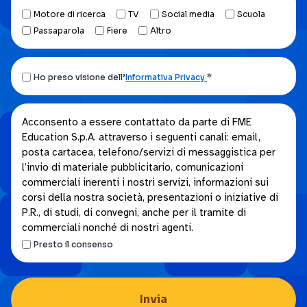
Motore di ricerca
TV
Social media
Scuola
Passaparola
Fiere
Altro
Ho
Ho preso visione dell’
Informativa Privacy
*
preso
visione
Acconsento
Acconsento a essere contattato da parte di FME
dell’Informativa
Education S.p.A. attraverso i seguenti canali: email,
a
privacy.
posta cartacea, telefono/servizi di messaggistica per
essere
*
l’invio di materiale pubblicitario, comunicazioni
contattato
commerciali inerenti i nostri servizi, informazioni sui
da
corsi della nostra società, presentazioni o iniziative di
parte
P.R., di studi, di convegni, anche per il tramite di
di
commerciali nonché di nostri agenti.
FME
Presto il consenso
Education
S.p.A.
attraverso
i