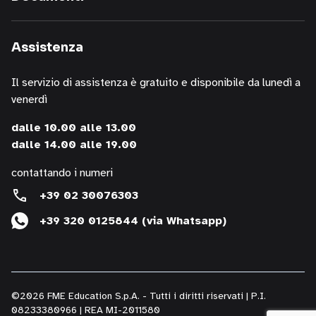
servizi,
informazioni
sui
Assistenza
corsi
della
Il servizio di assistenza è gratuito e disponibile da lunedì a
nostra
venerdì
società,
presentazioni
dalle 10.00 alle 13.00
o
dalle 14.00 alle 19.00
iniziative
di
contattando i numeri
P.R.,
+39 02 30076303
di
+39 320 0125844 (via Whatsapp)
studi,
di
convegni,
anche
per
©2026 FME Education S.p.A. - Tutti i diritti riservati | P.I.
il
08233380966 | REA MI-2011580