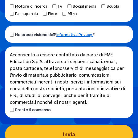
Motore di ricerca
TV
Social media
Scuola
Passaparola
Fiere
Altro
Ho
Ho preso visione dell’
Informativa Privacy
*
preso
visione
Acconsento
Acconsento a essere contattato da parte di FME
dell’Informativa
Education S.p.A. attraverso i seguenti canali: email,
a
privacy.
posta cartacea, telefono/servizi di messaggistica per
essere
*
l’invio di materiale pubblicitario, comunicazioni
contattato
commerciali inerenti i nostri servizi, informazioni sui
da
corsi della nostra società, presentazioni o iniziative di
parte
P.R., di studi, di convegni, anche per il tramite di
di
commerciali nonché di nostri agenti.
FME
Presto il consenso
Education
S.p.A.
attraverso
i