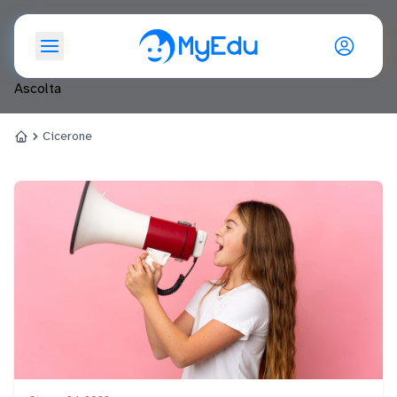
Cicerone
Ascolta
Cicerone
Home