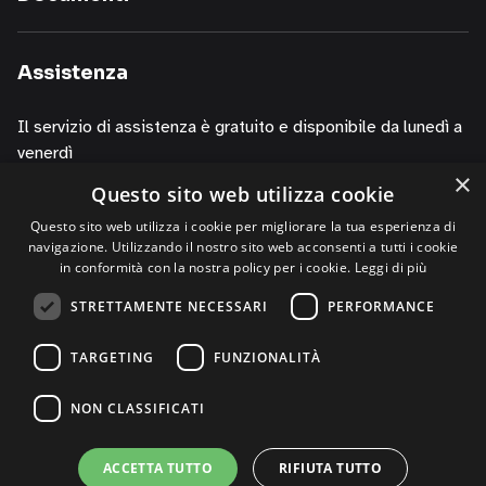
servizi,
informazioni
sui
Assistenza
corsi
della
Il servizio di assistenza è gratuito e disponibile da lunedì a
nostra
venerdì
società,
×
presentazioni
Questo sito web utilizza cookie
dalle 10.00 alle 13.00
o
dalle 14.00 alle 19.00
Questo sito web utilizza i cookie per migliorare la tua esperienza di
iniziative
navigazione. Utilizzando il nostro sito web acconsenti a tutti i cookie
di
contattando i numeri
in conformità con la nostra policy per i cookie.
Leggi di più
P.R.,
+39 02 30076303
STRETTAMENTE NECESSARI
PERFORMANCE
di
+39 320 0125844 (via Whatsapp)
studi,
TARGETING
FUNZIONALITÀ
di
convegni,
NON CLASSIFICATI
anche
per
©2026 FME Education S.p.A. - Tutti i diritti riservati | P.I.
ACCETTA TUTTO
RIFIUTA TUTTO
il
08233380966 | REA MI-2011580