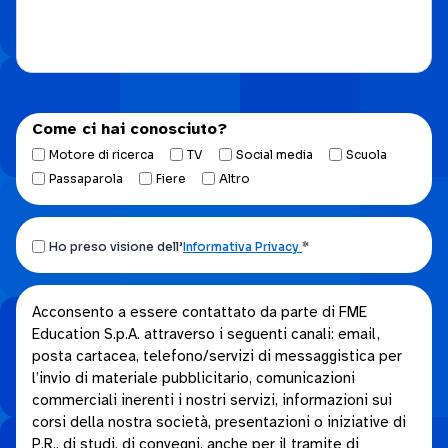
Come ci hai conosciuto?
Motore di ricerca
TV
Social media
Scuola
Passaparola
Fiere
Altro
Ho
Ho preso visione dell’
Informativa Privacy
*
preso
visione
Acconsento
Acconsento a essere contattato da parte di FME
dell’Informativa
Education S.p.A. attraverso i seguenti canali: email,
a
privacy.
posta cartacea, telefono/servizi di messaggistica per
essere
*
l’invio di materiale pubblicitario, comunicazioni
contattato
commerciali inerenti i nostri servizi, informazioni sui
da
corsi della nostra società, presentazioni o iniziative di
parte
P.R., di studi, di convegni, anche per il tramite di