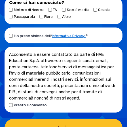
Come ci hai conosciuto?
Motore di ricerca
TV
Social media
Scuola
Passaparola
Fiere
Altro
Ho
Ho preso visione dell’
Informativa Privacy
*
preso
visione
Acconsento
Acconsento a essere contattato da parte di FME
dell’Informativa
Education S.p.A. attraverso i seguenti canali: email,
a
privacy.
posta cartacea, telefono/servizi di messaggistica per
essere
*
l’invio di materiale pubblicitario, comunicazioni
contattato
commerciali inerenti i nostri servizi, informazioni sui
da
corsi della nostra società, presentazioni o iniziative di
parte
P.R., di studi, di convegni, anche per il tramite di
di
commerciali nonché di nostri agenti.
FME
Presto il consenso
Education
S.p.A.
attraverso