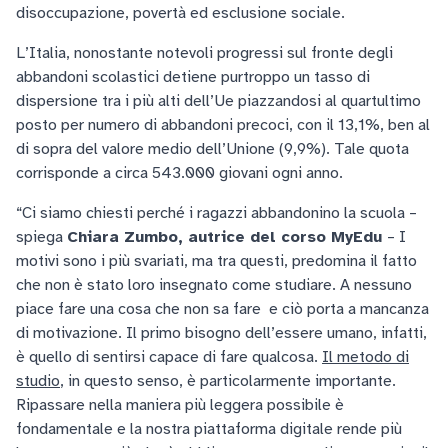
disoccupazione, povertà ed esclusione sociale.
L’Italia, nonostante notevoli progressi sul fronte degli
abbandoni scolastici detiene purtroppo un tasso di
dispersione tra i più alti dell’Ue piazzandosi al quartultimo
posto per numero di abbandoni precoci, con il 13,1%, ben al
di sopra del valore medio dell’Unione (9,9%). Tale quota
corrisponde a circa 543.000 giovani ogni anno.
“Ci siamo chiesti perché i ragazzi abbandonino la scuola –
spiega
Chiara Zumbo, autrice del corso MyEdu
– I
motivi sono i più svariati, ma tra questi, predomina il fatto
che non è stato loro insegnato come studiare. A nessuno
piace fare una cosa che non sa fare e ciò porta a mancanza
di motivazione. Il primo bisogno dell’essere umano, infatti,
è quello di sentirsi capace di fare qualcosa.
Il metodo di
studio
, in questo senso, è particolarmente importante.
Ripassare nella maniera più leggera possibile è
fondamentale e la nostra piattaforma digitale rende più