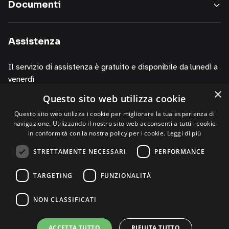
Documenti
servizi,
informazioni
sui
Assistenza
corsi
della
Il servizio di assistenza è gratuito e disponibile da lunedì a
nostra
venerdì
società,
×
presentazioni
Questo sito web utilizza cookie
dalle 10.00 alle 13.00
o
dalle 14.00 alle 19.00
Questo sito web utilizza i cookie per migliorare la tua esperienza di
iniziative
navigazione. Utilizzando il nostro sito web acconsenti a tutti i cookie
di
contattando i numeri
in conformità con la nostra policy per i cookie.
Leggi di più
P.R.,
+39 02 30076303
STRETTAMENTE NECESSARI
PERFORMANCE
di
+39 320 0125844 (via Whatsapp)
studi,
TARGETING
FUNZIONALITÀ
di
convegni,
NON CLASSIFICATI
anche
per
©2026 FME Education S.p.A. - Tutti i diritti riservati | P.I.
ACCETTA TUTTO
RIFIUTA TUTTO