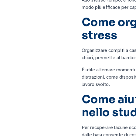
modo più efficace per cap
Come orga
stress
Organizzare compiti a casa
chiari, permette al bambi
È utile alternare momenti
distrazioni, come disposit
lavoro svolto.
Come aiuta
nello stu
Per recuperare lacune sco
dalle basi consente di co