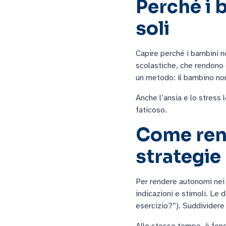
Perché i 
soli
Capire perché i bambini no
scolastiche, che rendono d
un metodo: il bambino non
Anche l’ansia e lo stress
faticoso.
Come rend
strategie
Per rendere autonomi nei 
indicazioni e stimoli. Le
esercizio?”). Suddividere 
Allo stesso tempo, è fonda