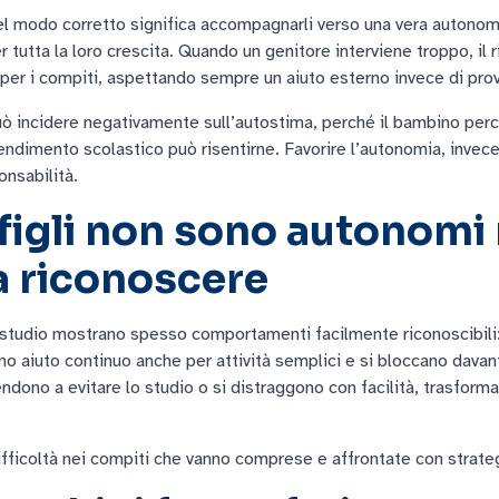
e nel modo corretto significa accompagnarli verso una vera autono
tutta la loro crescita. Quando un genitore interviene troppo, il r
er i compiti, aspettando sempre un aiuto esterno invece di prov
 incidere negativamente sull’autostima, perché il bambino perc
ndimento scolastico può risentirne. Favorire l’autonomia, invece,
onsabilità.
figli non sono autonomi 
a riconoscere
o studio mostrano spesso comportamenti facilmente riconoscibili:
no aiuto continuo anche per attività semplici e si bloccano davant
tendono a evitare lo studio o si distraggono con facilità, trasfor
ifficoltà nei compiti che vanno comprese e affrontate con strat