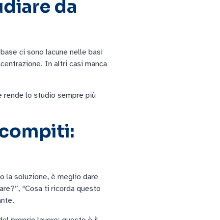
udiare da
 base ci sono lacune nelle basi
ncentrazione. In altri casi manca
he rende lo studio sempre più
 compiti:
o la soluzione, è meglio dare
are?”, “Cosa ti ricorda questo
ante.
el proprio lavoro: questo è il