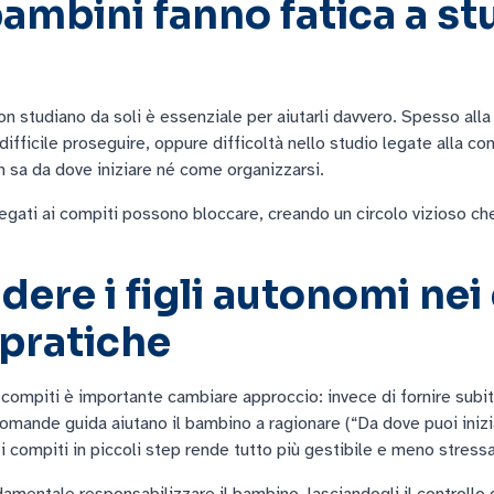
bambini fanno fatica a st
n studiano da soli è essenziale per aiutarli davvero. Spesso alla
ifficile proseguire, oppure difficoltà nello studio legate alla co
 sa da dove iniziare né come organizzarsi.
 legati ai compiti possono bloccare, creando un circolo vizioso c
ere i figli autonomi nei
 pratiche
compiti è importante cambiare approccio: invece di fornire subit
 domande guida aiutano il bambino a ragionare (“Da dove puoi inizi
i compiti in piccoli step rende tutto più gestibile e meno stress
mentale responsabilizzare il bambino, lasciandogli il controllo d