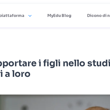
 piattaforma
MyEdu Blog
Dicono di n
ortare i figli nello stud
i a loro