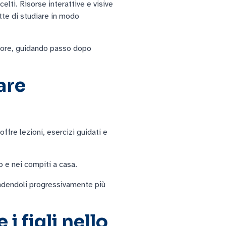
lti. Risorse interattive e visive
te di studiare in modo
itore, guidando passo dopo
are
fre lezioni, esercizi guidati e
o e nei compiti a casa.
rendendoli progressivamente più
 figli nello