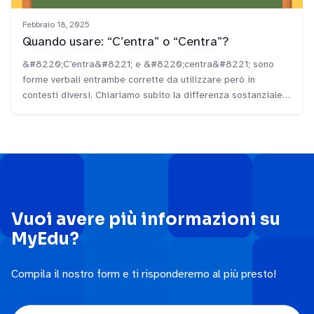
Febbraio 18, 2025
Quando usare: “C’entra” o “Centra”?
&#8220;C’entra&#8221; e &#8220;centra&#8221; sono
forme verbali entrambe corrette da utilizzare però in
contesti diversi. Chiariamo subito la differenza sostanziale:
&#8220;C’entra&#8221; con l’apostrofo è una forma verbale
composta dalla particella &#8220;ci&#8221; contratta che
indica relazione o pertinenza (può essere vista come una
forma pronominale) e dalla terza persona singolare del
verbo “entrare”, forma indicativa presente;
&#8220;Centra&#8221; [&hellip;]
Vuoi avere più informazioni su
MyEdu?
Compila il nostro form e ti risponderemo al più presto!