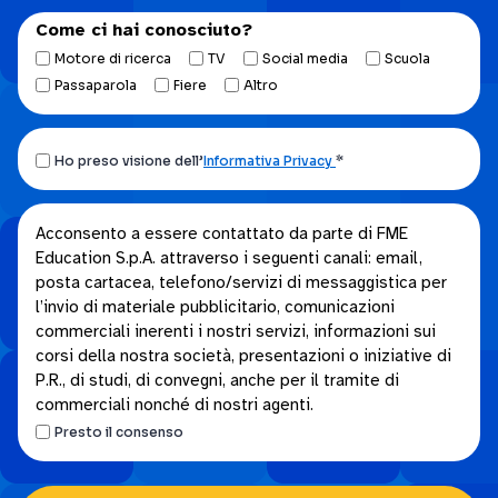
Come ci hai conosciuto?
Motore di ricerca
TV
Social media
Scuola
Passaparola
Fiere
Altro
Ho
Ho preso visione dell’
Informativa Privacy
*
preso
visione
Acconsento
Acconsento a essere contattato da parte di FME
dell’Informativa
Education S.p.A. attraverso i seguenti canali: email,
a
privacy.
posta cartacea, telefono/servizi di messaggistica per
essere
*
l’invio di materiale pubblicitario, comunicazioni
contattato
commerciali inerenti i nostri servizi, informazioni sui
da
corsi della nostra società, presentazioni o iniziative di
parte
P.R., di studi, di convegni, anche per il tramite di
di
commerciali nonché di nostri agenti.
FME
Presto il consenso
Education
S.p.A.