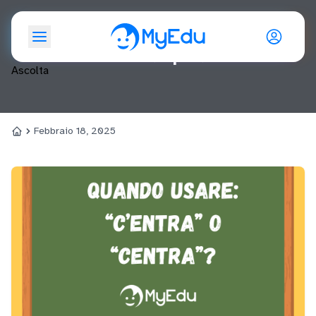
Giorno: <span>18 Febbraio
2025</span>
Ascolta
Febbraio 18, 2025
Home