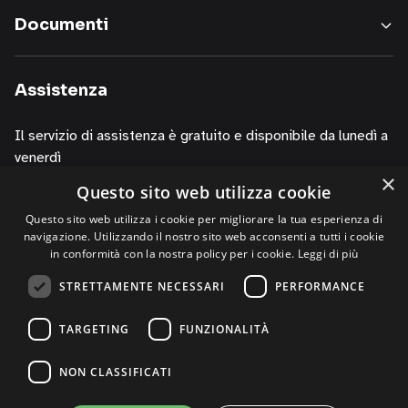
nostri
Documenti
servizi,
informazioni
sui
Assistenza
corsi
della
Il servizio di assistenza è gratuito e disponibile da lunedì a
nostra
venerdì
società,
×
presentazioni
Questo sito web utilizza cookie
dalle 10.00 alle 13.00
o
dalle 14.00 alle 19.00
Questo sito web utilizza i cookie per migliorare la tua esperienza di
iniziative
navigazione. Utilizzando il nostro sito web acconsenti a tutti i cookie
di
contattando i numeri
in conformità con la nostra policy per i cookie.
Leggi di più
P.R.,
+39 02 30076303
STRETTAMENTE NECESSARI
PERFORMANCE
di
+39 320 0125844 (via Whatsapp)
studi,
TARGETING
FUNZIONALITÀ
di
convegni,
NON CLASSIFICATI
anche
per