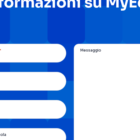
nformazioni su My
*
Messaggio
uola