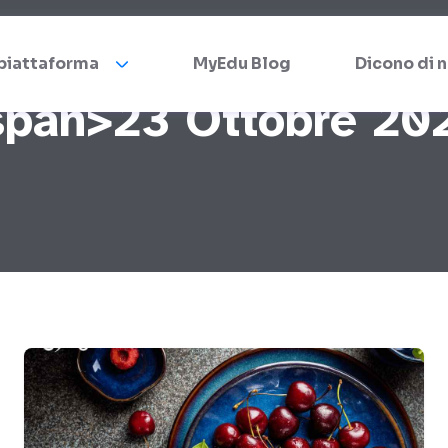
 piattaforma
MyEdu Blog
Dicono di n
<span>23 Ottobre 20