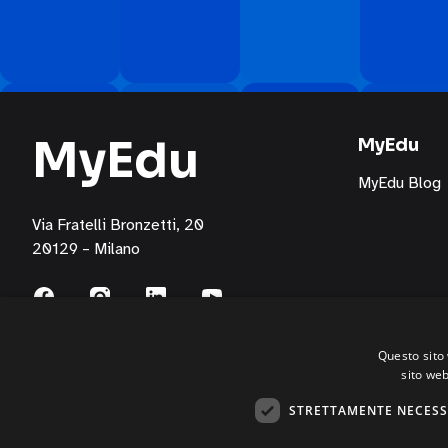
Education
S.p.A.
attraverso
i
seguenti
MyEdu
canali:
MyEdu
email,
MyEdu Blog
posta
cartacea,
Via Fratelli Bronzetti, 20
telefono/servizi
20129 – Milano
di
messaggistica
per
l’invio
Questo sito 
di
sito web
materiale
pubblicitario,
STRETTAMENTE NECESS
comunicazioni