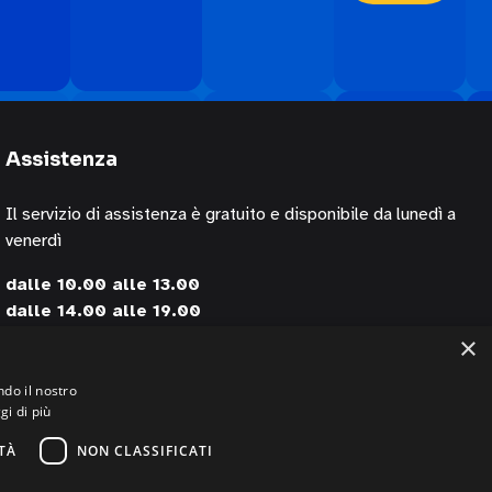
Assistenza
Il servizio di assistenza è gratuito e disponibile da lunedì a
venerdì
dalle 10.00 alle 13.00
dalle 14.00 alle 19.00
×
contattando i numeri
+39 02 30076303
ndo il nostro
gi di più
+39 320 0125844 (via Whatsapp)
TÀ
NON CLASSIFICATI