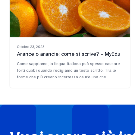
Ottobre 23, 2023
Arance o arancie: come si scrive? – MyEdu
Come sappiamo, la lingua italiana può spesso causare
forti dubbi quando redigiamo un testo scritto. Tra le
forme che più creano incertezza ce n’è una che
sicuramente, almeno una volta, avrà fatto chiedere
anche a te: arance o arancie..ma come si scrive? &nbsp;
La forma plurale di arancia segue una regola chiara e
ben precisa: [&hellip;]