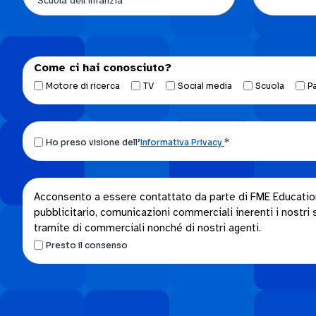
Come ci hai conosciuto?
Motore di ricerca
TV
Social media
Scuola
P
Ho
Ho preso visione dell’
Informativa Privacy
*
preso
visione
dell’Informativa
Acconsento
Acconsento a essere contattato da parte di FME Education S
privacy.
pubblicitario, comunicazioni commerciali inerenti i nostri se
a
*
tramite di commerciali nonché di nostri agenti.
essere
Presto il consenso
contattato
da
parte
di
FME