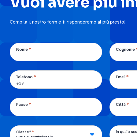
Vuoi avere più i
Compila il nostro form e ti risponderemo al più presto!
*
Nome
Cognome
*
*
Telefono
Email
*
*
Paese
Città
*
In quale sc
Classe?