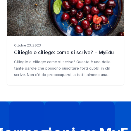
Ottobre 23, 2023
Ciliegie o ciliege: come si scrive? – MyEdu
Ciliegie o ciliege: come si scrive? Questa è una delle
tante parole che possono suscitare forti dubbi in chi
scrive. Non c’è da preoccuparsi, a tutti, almeno una
volta, sarà capitato di fermarsi a riflettere sulla grafia
corretta del plurale di termini come ciliegia. Risolviamo
uno dei dibattiti linguistici più… dolci, e vediamo
insieme qual è [&hellip;]