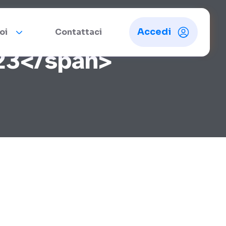
Accedi
oi
Contattaci
23</span>