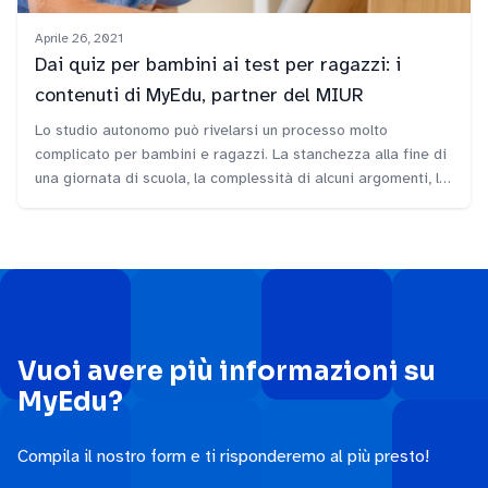
Aprile 26, 2021
Dai quiz per bambini ai test per ragazzi: i
contenuti di MyEdu, partner del MIUR
Lo studio autonomo può rivelarsi un processo molto
complicato per bambini e ragazzi. La stanchezza alla fine di
una giornata di scuola, la complessità di alcuni argomenti, la
difficoltà di gestione dei compiti a casa… Le motivazioni
che rendono molto più faticoso e meno produttivo lo studio a
casa possono essere tante e diverse.&nbsp; Per [&hellip;]
Vuoi avere più informazioni su
MyEdu?
Compila il nostro form e ti risponderemo al più presto!