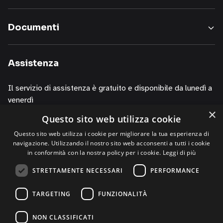
i
nostri
Documenti
servizi,
informazioni
sui
Assistenza
corsi
della
Il servizio di assistenza è gratuito e disponibile da lunedì a
nostra
venerdì
società,
×
presentazioni
Questo sito web utilizza cookie
dalle 10.00 alle 13.00
o
dalle 14.00 alle 19.00
Questo sito web utilizza i cookie per migliorare la tua esperienza di
iniziative
navigazione. Utilizzando il nostro sito web acconsenti a tutti i cookie
di
contattando i numeri
in conformità con la nostra policy per i cookie.
Leggi di più
P.R.,
+39 02 30076303
STRETTAMENTE NECESSARI
PERFORMANCE
di
+39 320 0125844 (via Whatsapp)
studi,
TARGETING
FUNZIONALITÀ
di
convegni,
NON CLASSIFICATI
anche