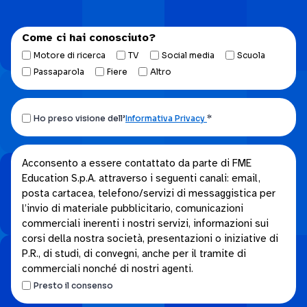
Come ci hai conosciuto?
Motore di ricerca
TV
Social media
Scuola
Passaparola
Fiere
Altro
Ho
Ho preso visione dell’
Informativa Privacy
*
preso
visione
Acconsento
Acconsento a essere contattato da parte di FME
dell’Informativa
Education S.p.A. attraverso i seguenti canali: email,
a
privacy.
posta cartacea, telefono/servizi di messaggistica per
essere
*
l’invio di materiale pubblicitario, comunicazioni
contattato
commerciali inerenti i nostri servizi, informazioni sui
da
corsi della nostra società, presentazioni o iniziative di
parte
P.R., di studi, di convegni, anche per il tramite di
di
commerciali nonché di nostri agenti.
FME
Presto il consenso
Education