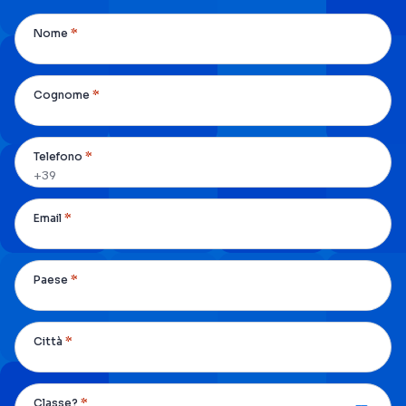
*
Nome
*
Cognome
*
Telefono
*
Email
*
Paese
*
Città
*
Classe?