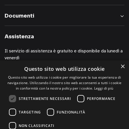
i
nostri
Documenti
servizi,
informazioni
sui
Assistenza
corsi
della
Il servizio di assistenza è gratuito e disponibile da lunedì a
nostra
venerdì
società,
×
presentazioni
Questo sito web utilizza cookie
dalle 10.00 alle 13.00
o
dalle 14.00 alle 19.00
Questo sito web utilizza i cookie per migliorare la tua esperienza di
iniziative
navigazione. Utilizzando il nostro sito web acconsenti a tutti i cookie
di
contattando i numeri
in conformità con la nostra policy per i cookie.
Leggi di più
P.R.,
+39 02 30076303
STRETTAMENTE NECESSARI
PERFORMANCE
di
+39 320 0125844 (via Whatsapp)
studi,
TARGETING
FUNZIONALITÀ
di
convegni,
NON CLASSIFICATI
anche