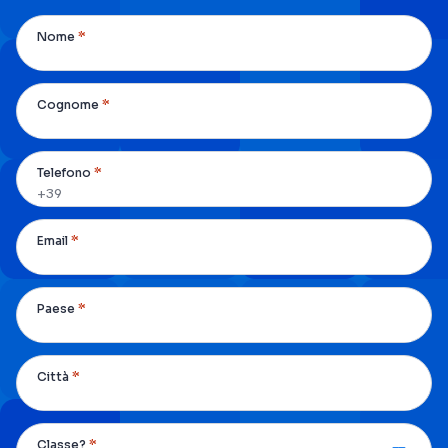
*
Nome
*
Cognome
*
Telefono
*
Email
*
Paese
*
Città
*
Classe?