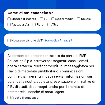
Come ci hai conosciuto?
Motore di ricerca
TV
Social media
Scuola
Passaparola
Fiere
Altro
Ho
Ho preso visione dell’
Informativa Privacy
*
preso
visione
Acconsento
Acconsento a essere contattato da parte di FME
dell’Informativa
Education S.p.A. attraverso i seguenti canali: email,
a
privacy.
posta cartacea, telefono/servizi di messaggistica per
essere
*
l’invio di materiale pubblicitario, comunicazioni
contattato
commerciali inerenti i nostri servizi, informazioni sui
da
corsi della nostra società, presentazioni o iniziative di
parte
P.R., di studi, di convegni, anche per il tramite di
di
commerciali nonché di nostri agenti.
FME
Presto il consenso
Education