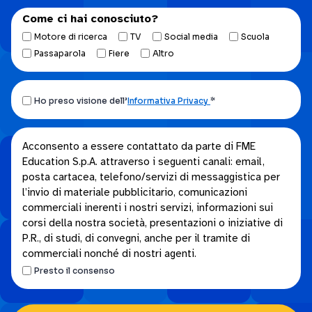
Come ci hai conosciuto?
Motore di ricerca
TV
Social media
Scuola
Passaparola
Fiere
Altro
Ho
Ho preso visione dell’
Informativa Privacy
*
preso
visione
Acconsento
Acconsento a essere contattato da parte di FME
dell’Informativa
Education S.p.A. attraverso i seguenti canali: email,
a
privacy.
posta cartacea, telefono/servizi di messaggistica per
essere
*
l’invio di materiale pubblicitario, comunicazioni
contattato
commerciali inerenti i nostri servizi, informazioni sui
da
corsi della nostra società, presentazioni o iniziative di
parte
P.R., di studi, di convegni, anche per il tramite di
di
commerciali nonché di nostri agenti.
FME
Presto il consenso
Education
S.p.A.