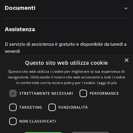
nostri
Documenti
servizi,
informazioni
sui
Assistenza
corsi
della
Il servizio di assistenza è gratuito e disponibile da lunedì a
nostra
venerdì
società,
×
presentazioni
Questo sito web utilizza cookie
dalle 10.00 alle 13.00
o
dalle 14.00 alle 19.00
Questo sito web utilizza i cookie per migliorare la tua esperienza di
iniziative
navigazione. Utilizzando il nostro sito web acconsenti a tutti i cookie
di
contattando i numeri
in conformità con la nostra policy per i cookie.
Leggi di più
P.R.,
+39 02 30076303
STRETTAMENTE NECESSARI
PERFORMANCE
di
+39 320 0125844 (via Whatsapp)
studi,
TARGETING
FUNZIONALITÀ
di
convegni,
NON CLASSIFICATI
anche
per