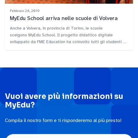
Febbraio 28, 2019
MyEdu School arriva nelle scuole di Volvera
Anche a Volvera, in provincia di Torino, le scuole
scelgono MyEdu School. Il progetto didattico digitale
sviluppato da FME Education ha coinvolto tutti gli studenti e i
docenti delle primarie e secondarie dell'IC Volvera.
Vuoi avere più informazioni su
MyEdu?
Compila il nostro form e ti risponderemo al più presto!