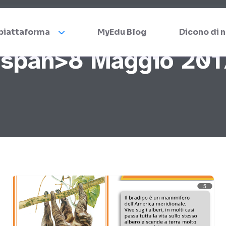
 piattaforma
MyEdu Blog
Dicono di n
<span>8 Maggio 20