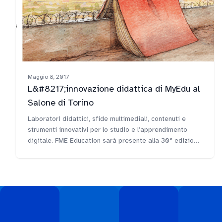
Maggio 8, 2017
L&#8217;innovazione didattica di MyEdu al
Salone di Torino
Laboratori didattici, sfide multimediali, contenuti e
strumenti innovativi per lo studio e l’apprendimento
digitale. FME Education sarà presente alla 30° edizione
del Salone del Libro di Torino con la piattaforma
didattica MyEdu, una proposta unica per supportare in
modo innovativo gli studenti delle elementari e delle
medie a scuola e a casa.