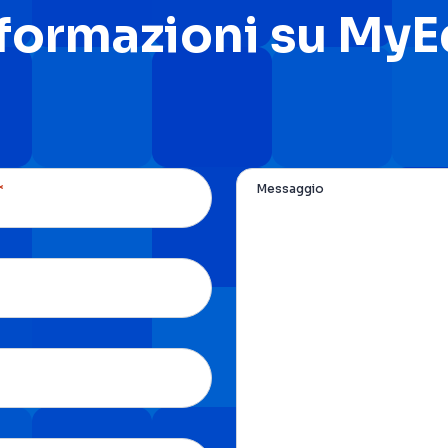
nformazioni su My
*
Messaggio