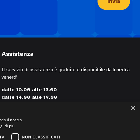
Assistenza
Il servizio di assistenza è gratuito e disponibile da lunedì a
venerdì
dalle 10.00 alle 13.00
dalle 14.00 alle 19.00
×
contattando i numeri
+39 02 30076303
ndo il nostro
gi di più
+39 320 0125844 (via Whatsapp)
TÀ
NON CLASSIFICATI