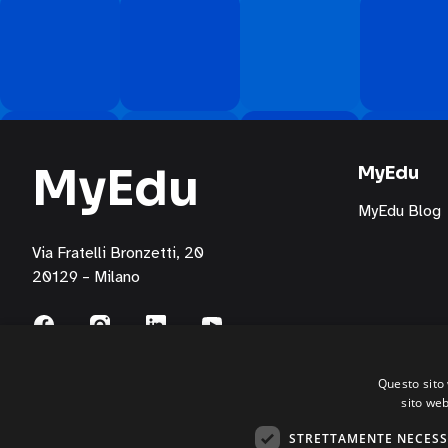
di
FME
Education
S.p.A.
attraverso
i
seguenti
MyEdu
canali:
MyEdu
email,
MyEdu Blog
posta
cartacea,
Via Fratelli Bronzetti, 20
telefono/servizi
20129 – Milano
di
messaggistica
per
l’invio
Questo sito 
di
sito web
materiale
pubblicitario,
STRETTAMENTE NECESS