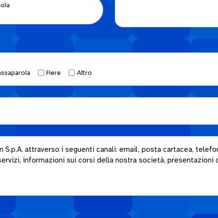
uola
assaparola
Fiere
Altro
.p.A. attraverso i seguenti canali: email, posta cartacea, telefon
rvizi, informazioni sui corsi della nostra società, presentazioni o i