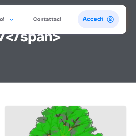
Accedi
oi
Contattaci
17</span>