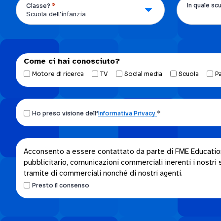
*
In quale sc
Classe?
Come ci hai conosciuto?
Motore di ricerca
TV
Social media
Scuola
P
Ho
Ho preso visione dell’
Informativa Privacy
*
preso
visione
dell’Informativa
Acconsento
Acconsento a essere contattato da parte di FME Education S
privacy.
pubblicitario, comunicazioni commerciali inerenti i nostri se
a
*
tramite di commerciali nonché di nostri agenti.
essere
Presto il consenso
contattato
da
parte