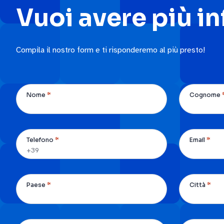
Vuoi avere più i
Compila il nostro form e ti risponderemo al più presto!
*
Nome
Cognome
*
*
Telefono
Email
*
*
Paese
Città