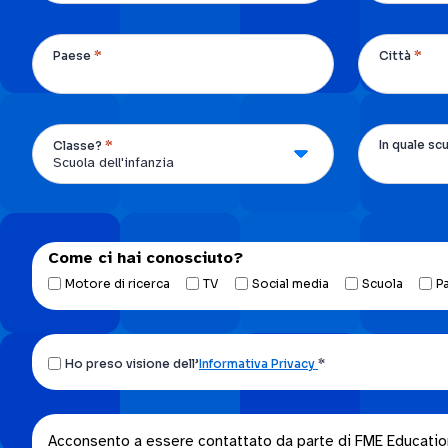
*
*
Paese
Città
*
In quale sc
Classe?
Come ci hai conosciuto?
Motore di ricerca
TV
Social media
Scuola
P
Ho
Ho preso visione dell’
Informativa Privacy
*
preso
visione
dell’Informativa
Acconsento
Acconsento a essere contattato da parte di FME Education S