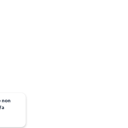
e non
/a