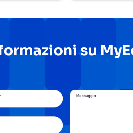
nformazioni su My
*
Messaggio