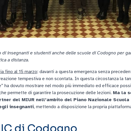
nco di insegnanti e studenti anche delle scuole di Codogno per ga
tica a distanza.
lia fino al 15 marzo
: davanti a questa emergenza senza precedenti
reazione tempestiva e non scontata. In questa circostanza la tant
le” ha dovuto mostrare nel modo più immediato ed efficace possibi
, che permette di garantire la prosecuzione delle lezioni.
Ma la s
rtner del MIUR nell’ambito del Piano Nazionale Scuola D
egli insegnanti
, mettendo a disposizione la propria piattaforma 
.
’IC di Codogno