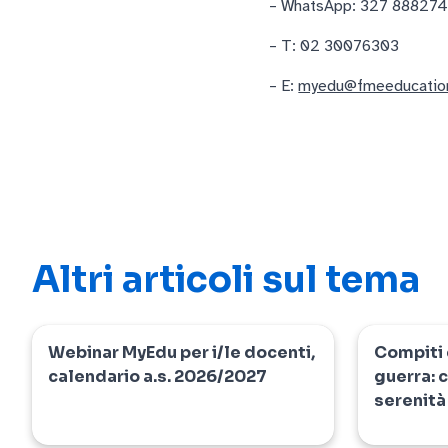
– WhatsApp: 327 88827
– T: 02 30076303
– E:
myedu@fmeeducation
Altri articoli sul tema
Webinar MyEdu per i/le docenti,
Compiti 
myedu
news
calendario a.s. 2026/2027
guerra: 
serenità