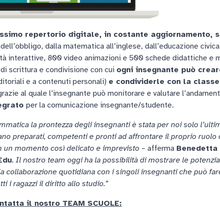
issimo repertorio digitale, in costante aggiornamento, 
 dell’obbligo, dalla matematica all’inglese, dall’educazione civica
vità interattive, 800 video animazioni e 500 schede didattiche e 
 di scrittura e condivisione con cui
ogni insegnante può crear
ditoriali e a contenuti personali)
e condividerle con la classe
grazie al quale l’insegnante può monitorare e valutare l’andament
tegrato
per la comunicazione insegnante/studente.
mmatica la prontezza degli insegnanti è stata per noi solo l’ulti
ano preparati, competenti e pronti ad affrontare il proprio ruolo
in un momento così delicato e imprevisto
– afferma
Benedetta 
Edu
.
Il nostro team oggi ha la possibilità di mostrare le potenzia
la collaborazione quotidiana con i singoli insegnanti che può far
 i ragazzi il diritto allo studio.”
ontatta il nostro TEAM SCUOLE: