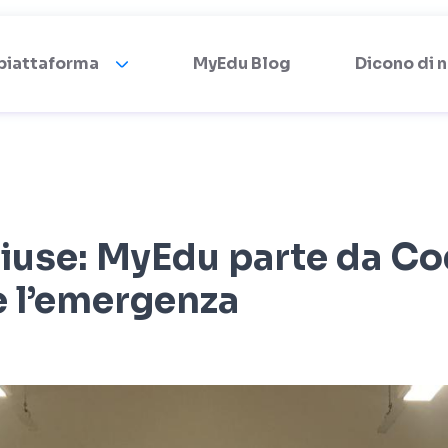
 piattaforma
MyEdu Blog
Dicono di n
hiuse: MyEdu parte da C
e l’emergenza