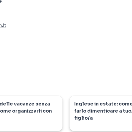
45
.it
delle vacanze senza
Inglese in estate: com
news
come organizzarli con
farlo dimenticare a tuo
figlio/a